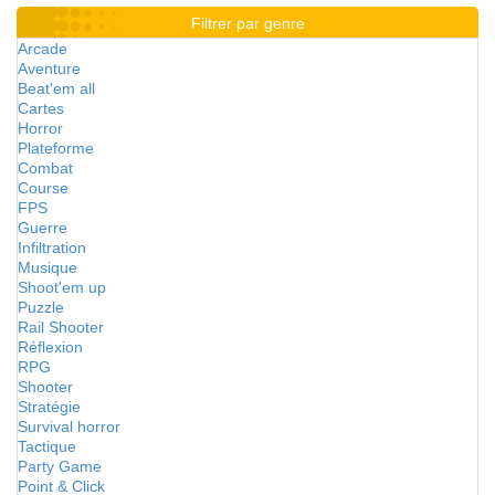
Filtrer par genre
Arcade
Aventure
Beat'em all
Cartes
Horror
Plateforme
Combat
Course
FPS
Guerre
Infiltration
Musique
Shoot'em up
Puzzle
Rail Shooter
Réflexion
RPG
Shooter
Stratégie
Survival horror
Tactique
Party Game
Point & Click