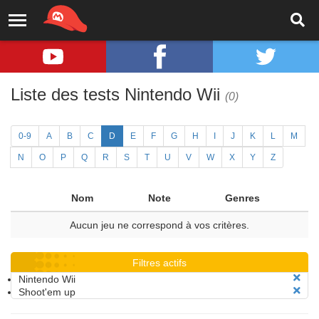
Liste des tests Nintendo Wii
(0)
0-9
A
B
C
D
E
F
G
H
I
J
K
L
M
N
O
P
Q
R
S
T
U
V
W
X
Y
Z
Nom
Note
Genres
Aucun jeu ne correspond à vos critères.
Filtres actifs
Nintendo Wii
Shoot'em up