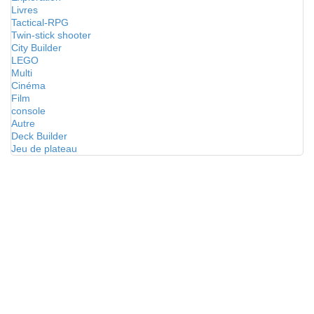
Livres
Tactical-RPG
Twin-stick shooter
City Builder
LEGO
Multi
Cinéma
Film
console
Autre
Deck Builder
Jeu de plateau