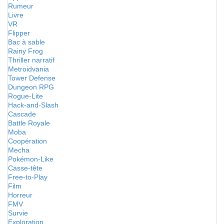
Rumeur
Livre
VR
Flipper
Bac à sable
Rainy Frog
Thriller narratif
Metroidvania
Tower Defense
Dungeon RPG
Rogue-Lite
Hack-and-Slash
Cascade
Battle Royale
Moba
Coopération
Mecha
Pokémon-Like
Casse-tête
Free-to-Play
Film
Horreur
FMV
Survie
Exploration