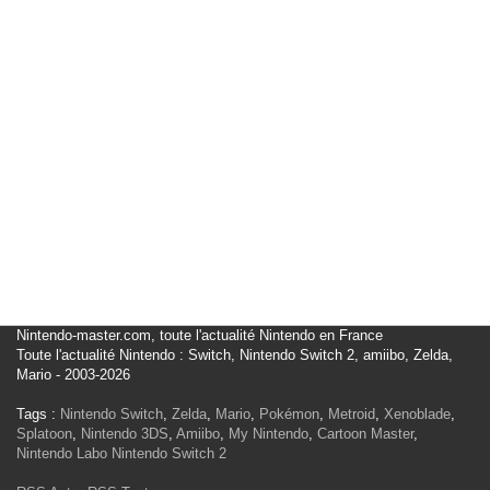
Nintendo-master.com, toute l'actualité Nintendo en France
Toute l'actualité Nintendo : Switch, Nintendo Switch 2, amiibo, Zelda,
Mario - 2003-2026
Tags :
Nintendo Switch
,
Zelda
,
Mario
,
Pokémon
,
Metroid
,
Xenoblade
,
Splatoon
,
Nintendo 3DS
,
Amiibo
,
My Nintendo
,
Cartoon Master
,
Nintendo Labo
Nintendo Switch 2