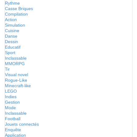
Rythme
Casse Briques
Compilation
Action
Simulation
Cuisine
Danse
Dessin
Educatif
Sport
Inclassable
MMORPG
Tir
Visual novel
Rogue-Like
Minecraft-like
LEGO
Indies
Gestion
Mode
Inclassable
Football
Jouets connectés
Enquête
Application