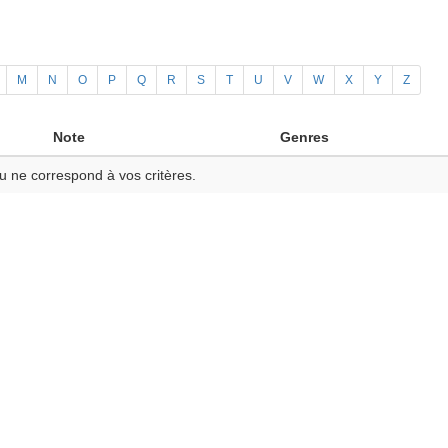
M
N
O
P
Q
R
S
T
U
V
W
X
Y
Z
Note
Genres
u ne correspond à vos critères.