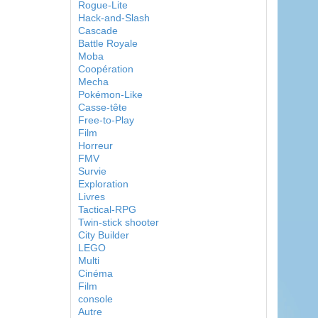
Rogue-Lite
Hack-and-Slash
Cascade
Battle Royale
Moba
Coopération
Mecha
Pokémon-Like
Casse-tête
Free-to-Play
Film
Horreur
FMV
Survie
Exploration
Livres
Tactical-RPG
Twin-stick shooter
City Builder
LEGO
Multi
Cinéma
Film
console
Autre