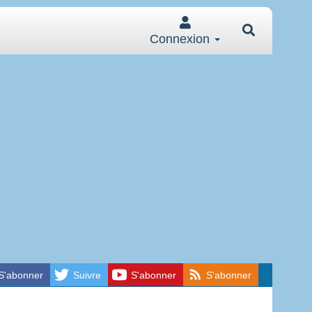
Connexion
S'abonner
Suivre
S'abonner
S'abonner