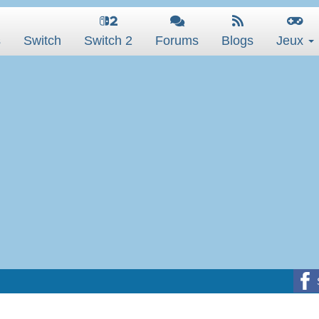
s
Switch
Switch 2
Forums
Blogs
Jeux