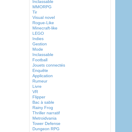
Inclassable
MMORPG
Tir
Visual novel
Rogue-Like
Minecraft-like
LEGO
Indies
Gestion
Mode
Inclassable
Football
Jouets connectés
Enquête
Application
Rumeur
Livre
VR
Flipper
Bac à sable
Rainy Frog
Thriller narratif
Metroidvania
Tower Defense
Dungeon RPG