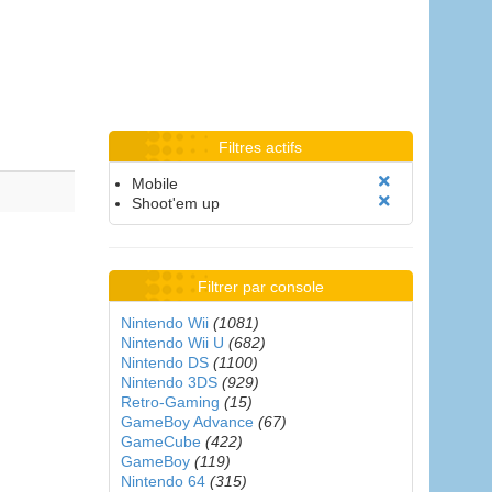
Filtres actifs
Mobile
Shoot'em up
Filtrer par console
Nintendo Wii
(1081)
Nintendo Wii U
(682)
Nintendo DS
(1100)
Nintendo 3DS
(929)
Retro-Gaming
(15)
GameBoy Advance
(67)
GameCube
(422)
GameBoy
(119)
Nintendo 64
(315)