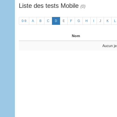
Liste des tests Mobile
(0)
0-9
A
B
C
D
E
F
G
H
I
J
K
L
Nom
Aucun je