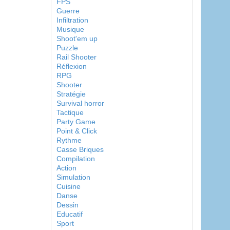
FPS
Guerre
Infiltration
Musique
Shoot'em up
Puzzle
Rail Shooter
Réflexion
RPG
Shooter
Stratégie
Survival horror
Tactique
Party Game
Point & Click
Rythme
Casse Briques
Compilation
Action
Simulation
Cuisine
Danse
Dessin
Educatif
Sport