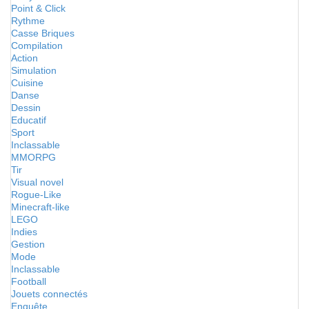
Point & Click
Rythme
Casse Briques
Compilation
Action
Simulation
Cuisine
Danse
Dessin
Educatif
Sport
Inclassable
MMORPG
Tir
Visual novel
Rogue-Like
Minecraft-like
LEGO
Indies
Gestion
Mode
Inclassable
Football
Jouets connectés
Enquête