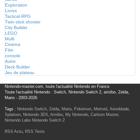
Exploration
Livres
Tactical-RPG
Twin-stick shooter
City Builder
LEGO
Multi
Cinéma
Film
console
Autre
Deck Builder
Jeu de plateau
Nintendo-master.com, toute l'actualité Nintendo en France
Toute l'actualité Nintendo : Switch, Nintendo Switch 2, amiibo, Zelda,
Mario - 2003-2026
Tags :
Nintendo Switch
,
Zelda
,
Mario
,
Pokémon
,
Metroid
,
Xenoblade
,
Splatoon
,
Nintendo 3DS
,
Amiibo
,
My Nintendo
,
Cartoon Master
,
Nintendo Labo
Nintendo Switch 2
RSS Actu
,
RSS Tests