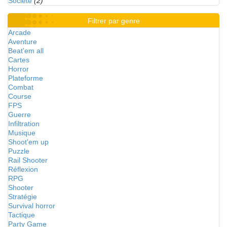
Société
(2)
Filtrer par genre
Arcade
Aventure
Beat'em all
Cartes
Horror
Plateforme
Combat
Course
FPS
Guerre
Infiltration
Musique
Shoot'em up
Puzzle
Rail Shooter
Réflexion
RPG
Shooter
Stratégie
Survival horror
Tactique
Party Game