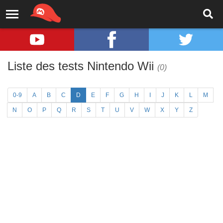
Liste des tests Nintendo Wii
(0)
0-9
A
B
C
D
E
F
G
H
I
J
K
L
M
N
O
P
Q
R
S
T
U
V
W
X
Y
Z