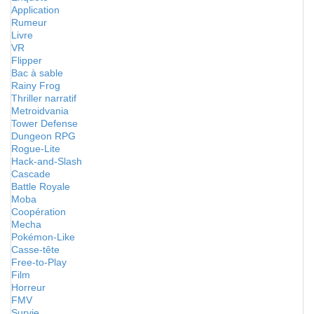
Application
Rumeur
Livre
VR
Flipper
Bac à sable
Rainy Frog
Thriller narratif
Metroidvania
Tower Defense
Dungeon RPG
Rogue-Lite
Hack-and-Slash
Cascade
Battle Royale
Moba
Coopération
Mecha
Pokémon-Like
Casse-tête
Free-to-Play
Film
Horreur
FMV
Survie