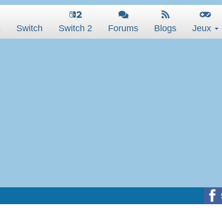
s
Switch
Switch 2
Forums
Blogs
Jeux