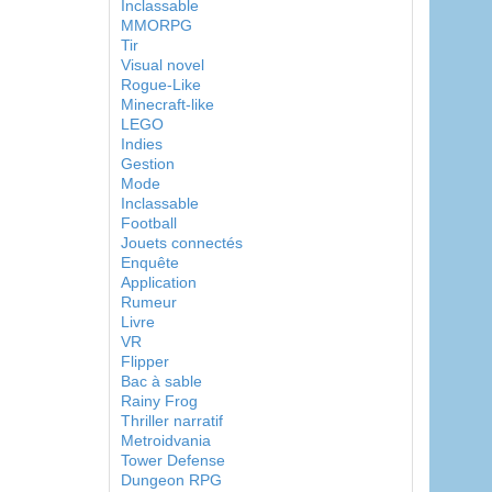
Inclassable
MMORPG
Tir
Visual novel
Rogue-Like
Minecraft-like
LEGO
Indies
Gestion
Mode
Inclassable
Football
Jouets connectés
Enquête
Application
Rumeur
Livre
VR
Flipper
Bac à sable
Rainy Frog
Thriller narratif
Metroidvania
Tower Defense
Dungeon RPG