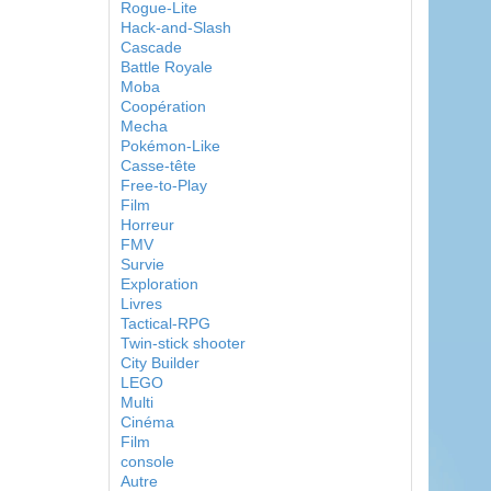
Rogue-Lite
Hack-and-Slash
Cascade
Battle Royale
Moba
Coopération
Mecha
Pokémon-Like
Casse-tête
Free-to-Play
Film
Horreur
FMV
Survie
Exploration
Livres
Tactical-RPG
Twin-stick shooter
City Builder
LEGO
Multi
Cinéma
Film
console
Autre