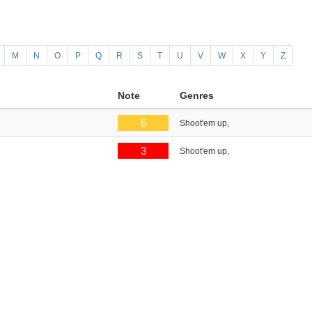
M
N
O
P
Q
R
S
T
U
V
W
X
Y
Z
Note
Genres
6
Shoot'em up,
3
Shoot'em up,