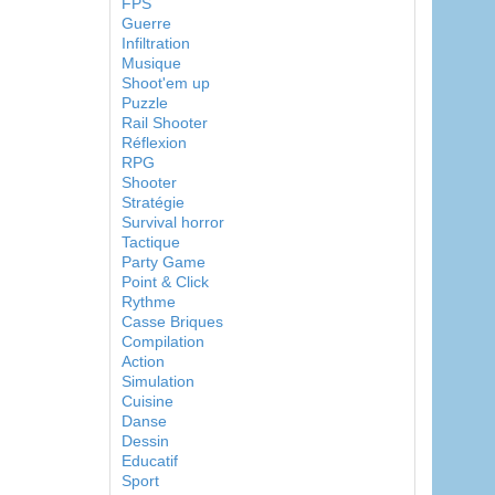
FPS
Guerre
Infiltration
Musique
Shoot'em up
Puzzle
Rail Shooter
Réflexion
RPG
Shooter
Stratégie
Survival horror
Tactique
Party Game
Point & Click
Rythme
Casse Briques
Compilation
Action
Simulation
Cuisine
Danse
Dessin
Educatif
Sport