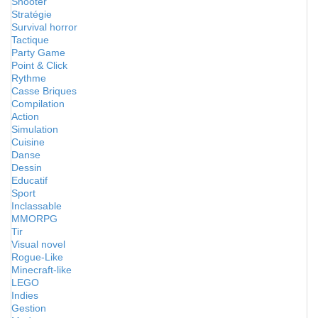
Shooter
Stratégie
Survival horror
Tactique
Party Game
Point & Click
Rythme
Casse Briques
Compilation
Action
Simulation
Cuisine
Danse
Dessin
Educatif
Sport
Inclassable
MMORPG
Tir
Visual novel
Rogue-Like
Minecraft-like
LEGO
Indies
Gestion