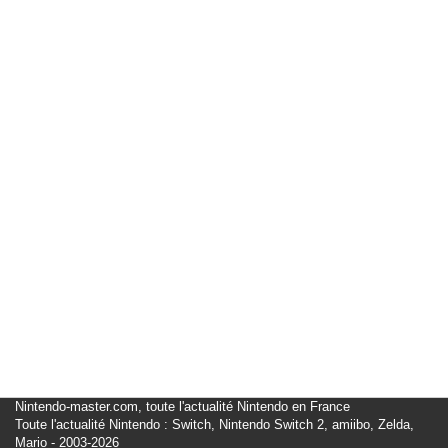
Nintendo-master.com, toute l'actualité Nintendo en France
Toute l'actualité Nintendo : Switch, Nintendo Switch 2, amiibo, Zelda,
Mario - 2003-2026