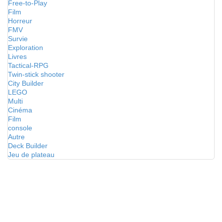
Free-to-Play
Film
Horreur
FMV
Survie
Exploration
Livres
Tactical-RPG
Twin-stick shooter
City Builder
LEGO
Multi
Cinéma
Film
console
Autre
Deck Builder
Jeu de plateau