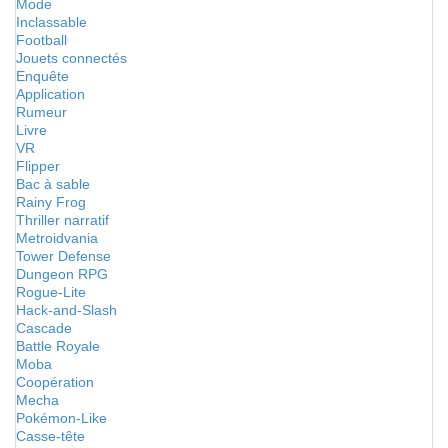
Mode
Inclassable
Football
Jouets connectés
Enquête
Application
Rumeur
Livre
VR
Flipper
Bac à sable
Rainy Frog
Thriller narratif
Metroidvania
Tower Defense
Dungeon RPG
Rogue-Lite
Hack-and-Slash
Cascade
Battle Royale
Moba
Coopération
Mecha
Pokémon-Like
Casse-tête