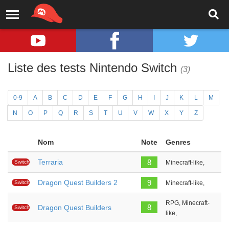
Liste des tests Nintendo Switch
(3)
0-9
A
B
C
D
E
F
G
H
I
J
K
L
M
N
O
P
Q
R
S
T
U
V
W
X
Y
Z
Nom
Note
Genres
Terraria
8
Switch
Minecraft-like,
Dragon Quest Builders 2
9
Switch
Minecraft-like,
RPG, Minecraft-
8
Dragon Quest Builders
Switch
like,