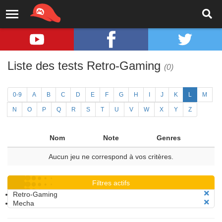
Liste des tests Retro-Gaming
(0)
0-9
A
B
C
D
E
F
G
H
I
J
K
L
M
N
O
P
Q
R
S
T
U
V
W
X
Y
Z
Nom
Note
Genres
Aucun jeu ne correspond à vos critères.
Filtres actifs
Retro-Gaming
Mecha