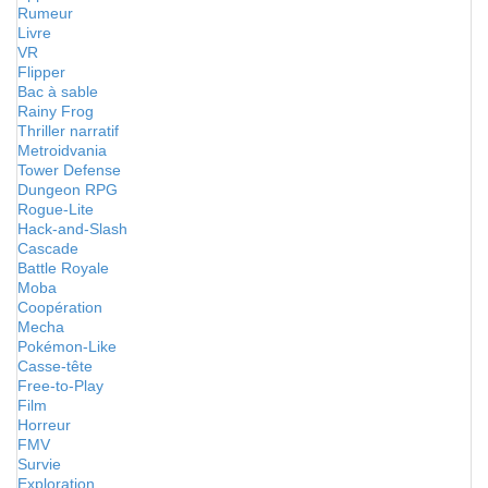
Rumeur
Livre
VR
Flipper
Bac à sable
Rainy Frog
Thriller narratif
Metroidvania
Tower Defense
Dungeon RPG
Rogue-Lite
Hack-and-Slash
Cascade
Battle Royale
Moba
Coopération
Mecha
Pokémon-Like
Casse-tête
Free-to-Play
Film
Horreur
FMV
Survie
Exploration