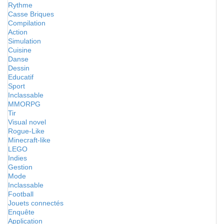
Rythme
Casse Briques
Compilation
Action
Simulation
Cuisine
Danse
Dessin
Educatif
Sport
Inclassable
MMORPG
Tir
Visual novel
Rogue-Like
Minecraft-like
LEGO
Indies
Gestion
Mode
Inclassable
Football
Jouets connectés
Enquête
Application