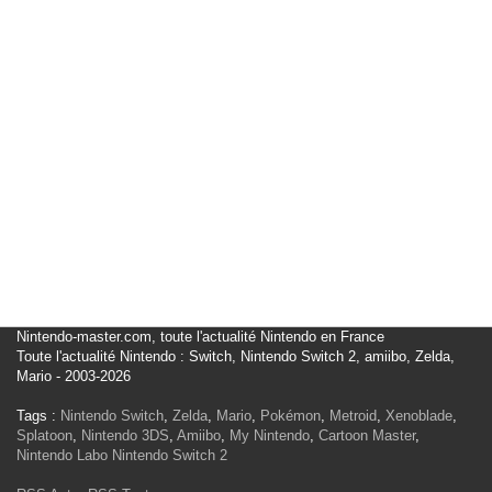
Nintendo-master.com, toute l'actualité Nintendo en France
Toute l'actualité Nintendo : Switch, Nintendo Switch 2, amiibo, Zelda,
Mario - 2003-2026
Tags :
Nintendo Switch
,
Zelda
,
Mario
,
Pokémon
,
Metroid
,
Xenoblade
,
Splatoon
,
Nintendo 3DS
,
Amiibo
,
My Nintendo
,
Cartoon Master
,
Nintendo Labo
Nintendo Switch 2