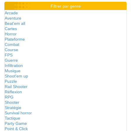
Filtrer par genre
Arcade
Aventure
Beat'em all
Cartes
Horror
Plateforme
Combat
Course
FPS
Guerre
Infiltration
Musique
Shoot'em up
Puzzle
Rail Shooter
Réflexion
RPG
Shooter
Stratégie
Survival horror
Tactique
Party Game
Point & Click