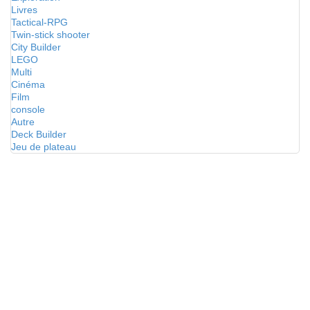
Livres
Tactical-RPG
Twin-stick shooter
City Builder
LEGO
Multi
Cinéma
Film
console
Autre
Deck Builder
Jeu de plateau