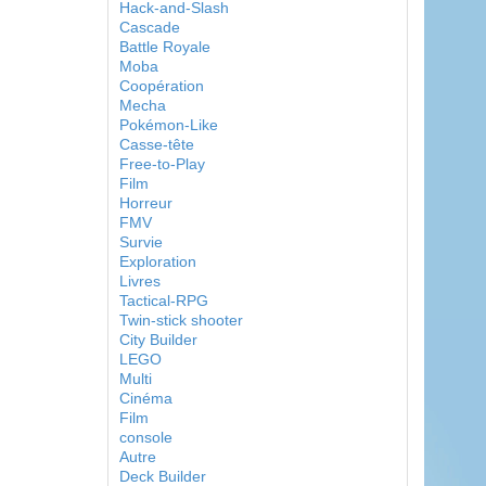
Hack-and-Slash
Cascade
Battle Royale
Moba
Coopération
Mecha
Pokémon-Like
Casse-tête
Free-to-Play
Film
Horreur
FMV
Survie
Exploration
Livres
Tactical-RPG
Twin-stick shooter
City Builder
LEGO
Multi
Cinéma
Film
console
Autre
Deck Builder