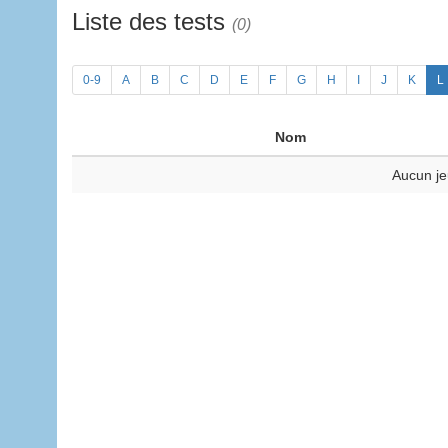
Liste des tests
(0)
0-9
A
B
C
D
E
F
G
H
I
J
K
L
Nom
Aucun je