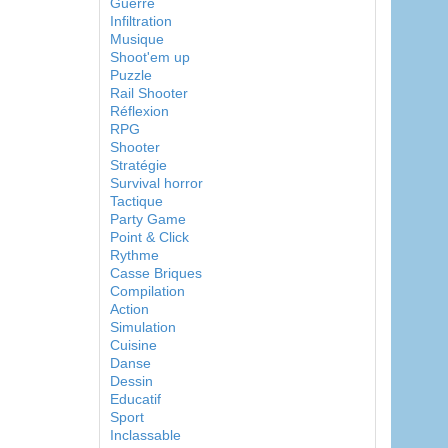
Guerre
Infiltration
Musique
Shoot'em up
Puzzle
Rail Shooter
Réflexion
RPG
Shooter
Stratégie
Survival horror
Tactique
Party Game
Point & Click
Rythme
Casse Briques
Compilation
Action
Simulation
Cuisine
Danse
Dessin
Educatif
Sport
Inclassable