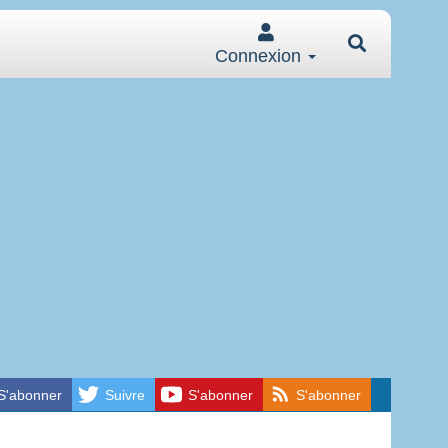
Connexion
S'abonner
Suivre
S'abonner
S'abonner