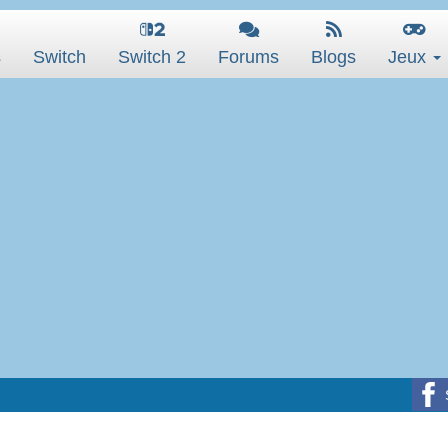
s
Switch
Switch 2
Forums
Blogs
Jeux