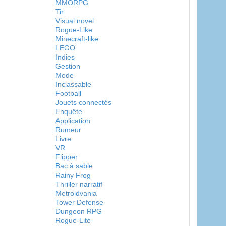
MMORPG
Tir
Visual novel
Rogue-Like
Minecraft-like
LEGO
Indies
Gestion
Mode
Inclassable
Football
Jouets connectés
Enquête
Application
Rumeur
Livre
VR
Flipper
Bac à sable
Rainy Frog
Thriller narratif
Metroidvania
Tower Defense
Dungeon RPG
Rogue-Lite