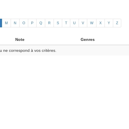
M
N
O
P
Q
R
S
T
U
V
W
X
Y
Z
Note
Genres
u ne correspond à vos critères.