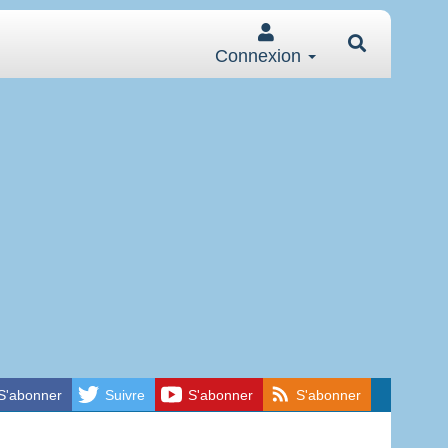
Connexion
S'abonner
Suivre
S'abonner
S'abonner