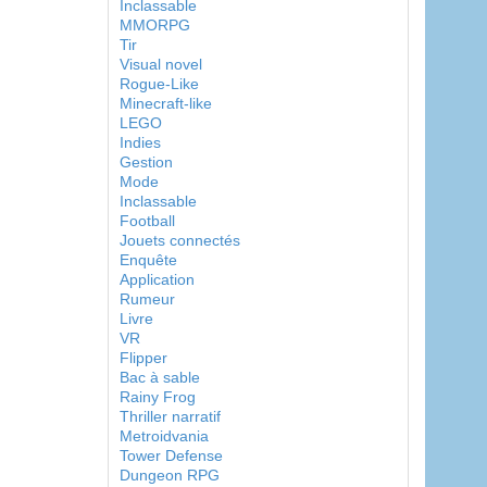
Inclassable
MMORPG
Tir
Visual novel
Rogue-Like
Minecraft-like
LEGO
Indies
Gestion
Mode
Inclassable
Football
Jouets connectés
Enquête
Application
Rumeur
Livre
VR
Flipper
Bac à sable
Rainy Frog
Thriller narratif
Metroidvania
Tower Defense
Dungeon RPG