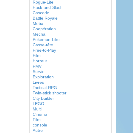
Rogue-Lite
Hack-and-Slash
Cascade
Battle Royale
Moba
Coopération
Mecha
Pokémon-Like
Casse-tête
Free-to-Play
Film
Horreur
FMV
Survie
Exploration
Livres
Tactical-RPG
Twin-stick shooter
City Builder
LEGO
Multi
Cinéma
Film
console
Autre