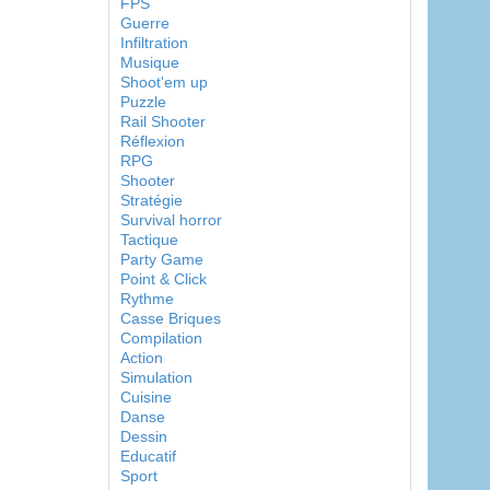
FPS
Guerre
Infiltration
Musique
Shoot'em up
Puzzle
Rail Shooter
Réflexion
RPG
Shooter
Stratégie
Survival horror
Tactique
Party Game
Point & Click
Rythme
Casse Briques
Compilation
Action
Simulation
Cuisine
Danse
Dessin
Educatif
Sport