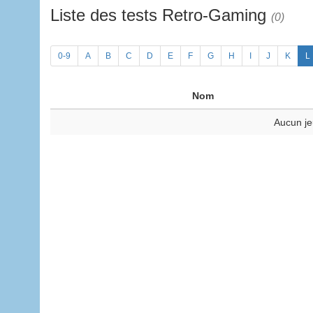
Liste des tests Retro-Gaming
(0)
0-9
A
B
C
D
E
F
G
H
I
J
K
L
Nom
Aucun je