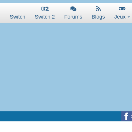
s
Switch
Switch 2
Forums
Blogs
Jeux