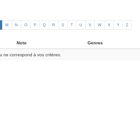
M
N
O
P
Q
R
S
T
U
V
W
X
Y
Z
Note
Genres
u ne correspond à vos critères.