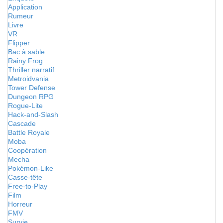
Application
Rumeur
Livre
VR
Flipper
Bac à sable
Rainy Frog
Thriller narratif
Metroidvania
Tower Defense
Dungeon RPG
Rogue-Lite
Hack-and-Slash
Cascade
Battle Royale
Moba
Coopération
Mecha
Pokémon-Like
Casse-tête
Free-to-Play
Film
Horreur
FMV
Survie