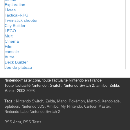
Exploration
Livres
Tactical-RPG
Twin-stick shooter
City Builder
LEGO
Multi
Cinéma
Film
console
Autre
Deck Builder
Jeu de plateau
Nintendo-master.com, toute l'actualité Nintendo en France
Toute l'actualité Nintendo : Switch, Nintendo Switch 2, amiibo, Zelda,
Mario - 2003-2026
Tags :
Nintendo Switch
,
Zelda
,
Mario
,
Pokémon
,
Metroid
,
Xenoblade
,
Splatoon
,
Nintendo 3DS
,
Amiibo
,
My Nintendo
,
Cartoon Master
,
Nintendo Labo
Nintendo Switch 2
RSS Actu
,
RSS Tests