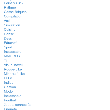
Point & Click
Rythme
Casse Briques
Compilation
Action
Simulation
Cuisine
Danse
Dessin
Educatif
Sport
Inclassable
MMORPG
Tir
Visual novel
Rogue-Like
Minecraft-like
LEGO
Indies
Gestion
Mode
Inclassable
Football
Jouets connectés
Enquête