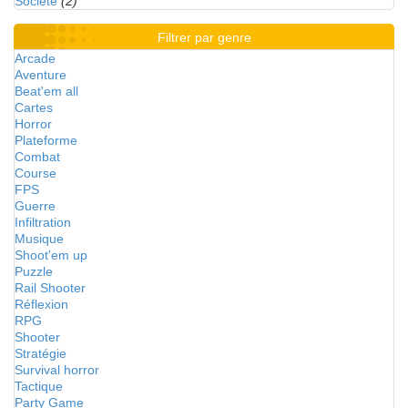
Société
(2)
Filtrer par genre
Arcade
Aventure
Beat'em all
Cartes
Horror
Plateforme
Combat
Course
FPS
Guerre
Infiltration
Musique
Shoot'em up
Puzzle
Rail Shooter
Réflexion
RPG
Shooter
Stratégie
Survival horror
Tactique
Party Game