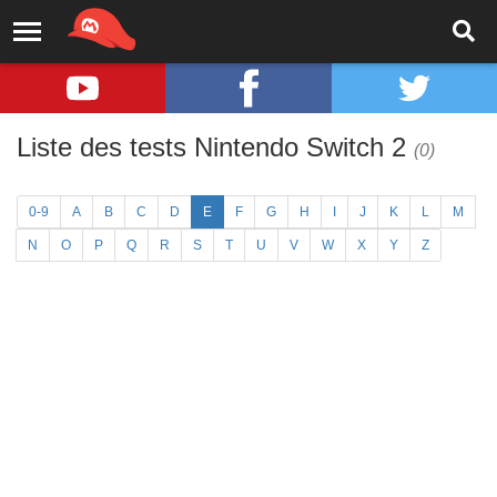
Liste des tests Nintendo Switch 2
(0)
0-9
A
B
C
D
E
F
G
H
I
J
K
L
M
N
O
P
Q
R
S
T
U
V
W
X
Y
Z