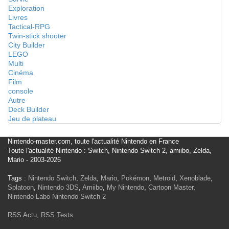
Exploration
Livres
Tactical-RPG
Twin-stick shooter
City Builder
LEGO
Multi
Cinéma
Film
console
Autre
Deck Builder
Jeu de plateau
Nintendo-master.com, toute l'actualité Nintendo en France
Toute l'actualité Nintendo : Switch, Nintendo Switch 2, amiibo, Zelda,
Mario - 2003-2026
Tags :
Nintendo Switch
,
Zelda
,
Mario
,
Pokémon
,
Metroid
,
Xenoblade
,
Splatoon
,
Nintendo 3DS
,
Amiibo
,
My Nintendo
,
Cartoon Master
,
Nintendo Labo
Nintendo Switch 2
RSS Actu
,
RSS Tests