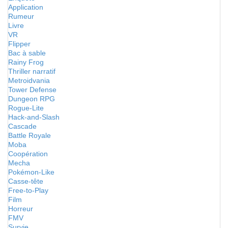
Application
Rumeur
Livre
VR
Flipper
Bac à sable
Rainy Frog
Thriller narratif
Metroidvania
Tower Defense
Dungeon RPG
Rogue-Lite
Hack-and-Slash
Cascade
Battle Royale
Moba
Coopération
Mecha
Pokémon-Like
Casse-tête
Free-to-Play
Film
Horreur
FMV
Survie