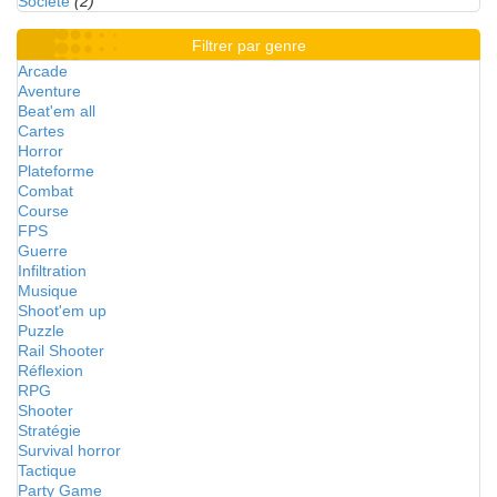
Société
(2)
Filtrer par genre
Arcade
Aventure
Beat'em all
Cartes
Horror
Plateforme
Combat
Course
FPS
Guerre
Infiltration
Musique
Shoot'em up
Puzzle
Rail Shooter
Réflexion
RPG
Shooter
Stratégie
Survival horror
Tactique
Party Game