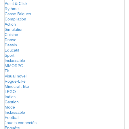
Point & Click
Rythme
Casse Briques
Compilation
Action
Simulation
Cuisine
Danse
Dessin
Educatif
Sport
Inclassable
MMORPG
Tir
Visual novel
Rogue-Like
Minecraft-like
LEGO
Indies
Gestion
Mode
Inclassable
Football
Jouets connectés
Enquête