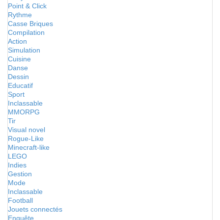
Point & Click
Rythme
Casse Briques
Compilation
Action
Simulation
Cuisine
Danse
Dessin
Educatif
Sport
Inclassable
MMORPG
Tir
Visual novel
Rogue-Like
Minecraft-like
LEGO
Indies
Gestion
Mode
Inclassable
Football
Jouets connectés
Enquête