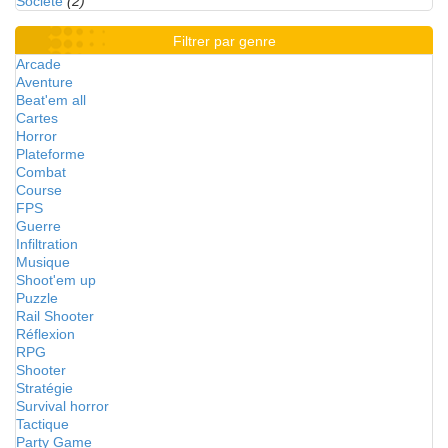
Société
(2)
Filtrer par genre
Arcade
Aventure
Beat'em all
Cartes
Horror
Plateforme
Combat
Course
FPS
Guerre
Infiltration
Musique
Shoot'em up
Puzzle
Rail Shooter
Réflexion
RPG
Shooter
Stratégie
Survival horror
Tactique
Party Game