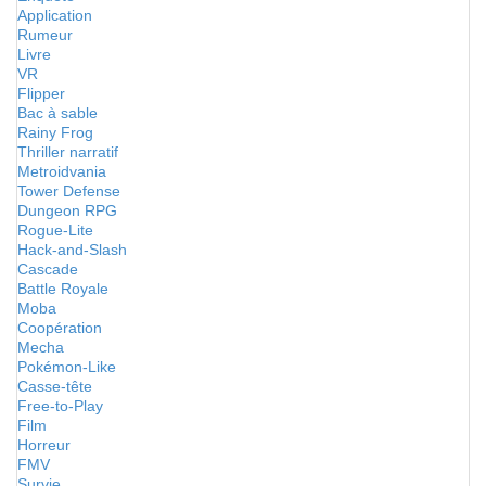
Application
Rumeur
Livre
VR
Flipper
Bac à sable
Rainy Frog
Thriller narratif
Metroidvania
Tower Defense
Dungeon RPG
Rogue-Lite
Hack-and-Slash
Cascade
Battle Royale
Moba
Coopération
Mecha
Pokémon-Like
Casse-tête
Free-to-Play
Film
Horreur
FMV
Survie