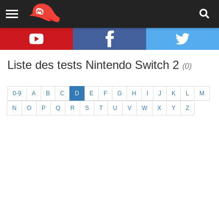
Liste des tests Nintendo Switch 2
(0)
0-9
A
B
C
D
E
F
G
H
I
J
K
L
M
N
O
P
Q
R
S
T
U
V
W
X
Y
Z