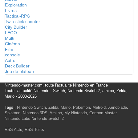
Exploration
Livres
Tactical-RPG
Twin-stick shooter
City Builder
LEGO
Multi
Cinéma
Film
console
Autre
Deck Builder
Jeu de plateau
Nintendo-master.com, toute l'actualité Nintendo en France
Toute l'actualité Nintendo : Switch, Nintendo Switch 2, amiibo, Zelda,
Mario - 2003-2026
Tags :
Nintendo Switch
,
Zelda
,
Mario
,
Pokémon
,
Metroid
,
Xenoblade
,
Splatoon
,
Nintendo 3DS
,
Amiibo
,
My Nintendo
,
Cartoon Master
,
Nintendo Labo
Nintendo Switch 2
RSS Actu
,
RSS Tests