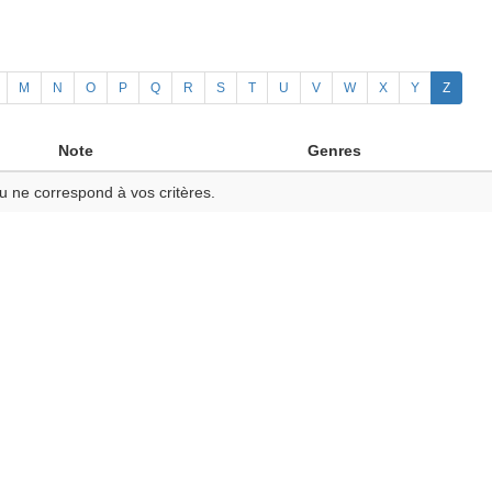
M
N
O
P
Q
R
S
T
U
V
W
X
Y
Z
Note
Genres
u ne correspond à vos critères.