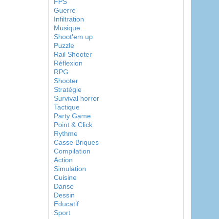
FPS
Guerre
Infiltration
Musique
Shoot'em up
Puzzle
Rail Shooter
Réflexion
RPG
Shooter
Stratégie
Survival horror
Tactique
Party Game
Point & Click
Rythme
Casse Briques
Compilation
Action
Simulation
Cuisine
Danse
Dessin
Educatif
Sport