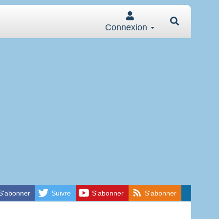
Connexion
S'abonner
Suivre
S'abonner
S'abonner