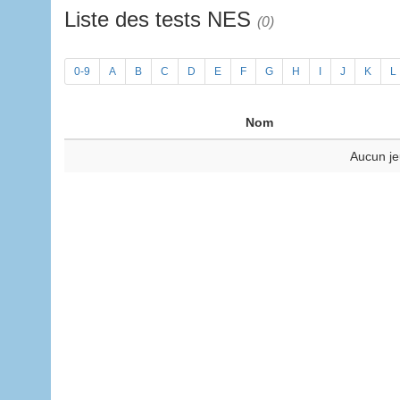
Liste des tests NES
(0)
0-9
A
B
C
D
E
F
G
H
I
J
K
L
Nom
Aucun je