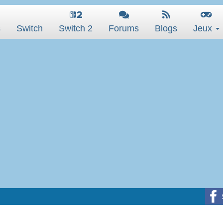
s
Switch
Switch 2
Forums
Blogs
Jeux