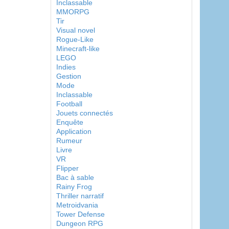
Inclassable
MMORPG
Tir
Visual novel
Rogue-Like
Minecraft-like
LEGO
Indies
Gestion
Mode
Inclassable
Football
Jouets connectés
Enquête
Application
Rumeur
Livre
VR
Flipper
Bac à sable
Rainy Frog
Thriller narratif
Metroidvania
Tower Defense
Dungeon RPG