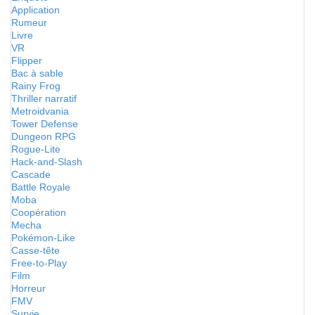
Application
Rumeur
Livre
VR
Flipper
Bac à sable
Rainy Frog
Thriller narratif
Metroidvania
Tower Defense
Dungeon RPG
Rogue-Lite
Hack-and-Slash
Cascade
Battle Royale
Moba
Coopération
Mecha
Pokémon-Like
Casse-tête
Free-to-Play
Film
Horreur
FMV
Survie