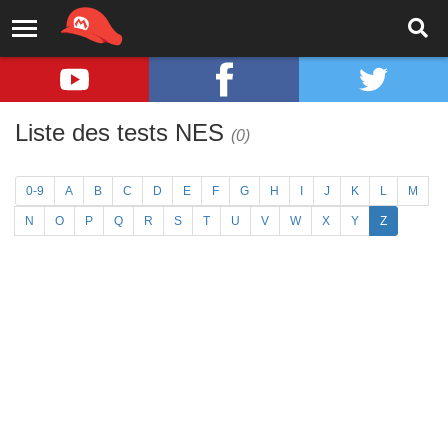
Liste des tests NES
(0)
0-9
A
B
C
D
E
F
G
H
I
J
K
L
M
N
O
P
Q
R
S
T
U
V
W
X
Y
Z