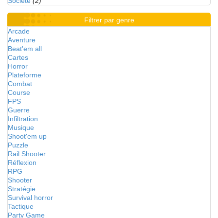
Société
(2)
Filtrer par genre
Arcade
Aventure
Beat'em all
Cartes
Horror
Plateforme
Combat
Course
FPS
Guerre
Infiltration
Musique
Shoot'em up
Puzzle
Rail Shooter
Réflexion
RPG
Shooter
Stratégie
Survival horror
Tactique
Party Game