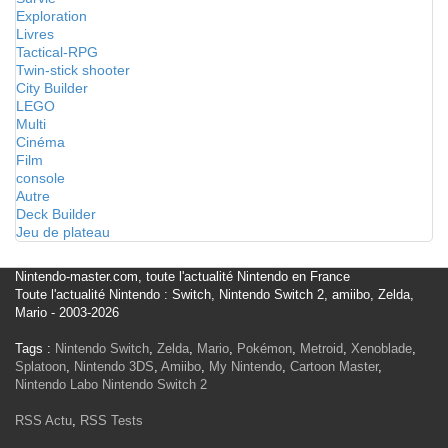
Exploration
Livres
Tactical-RPG
Twin-stick shooter
City Builder
LEGO
Multi
Cinéma
Film
console
Autre
Deck Builder
Jeu de plateau
Nintendo-master.com, toute l'actualité Nintendo en France
Toute l'actualité Nintendo : Switch, Nintendo Switch 2, amiibo, Zelda,
Mario - 2003-2026
Tags :
Nintendo Switch
,
Zelda
,
Mario
,
Pokémon
,
Metroid
,
Xenoblade
,
Splatoon
,
Nintendo 3DS
,
Amiibo
,
My Nintendo
,
Cartoon Master
,
Nintendo Labo
Nintendo Switch 2
RSS Actu
,
RSS Tests