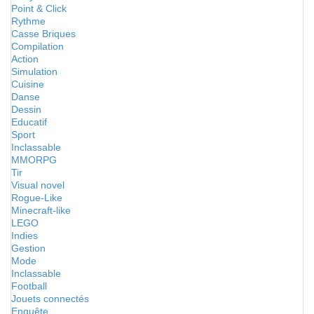
Point & Click
Rythme
Casse Briques
Compilation
Action
Simulation
Cuisine
Danse
Dessin
Educatif
Sport
Inclassable
MMORPG
Tir
Visual novel
Rogue-Like
Minecraft-like
LEGO
Indies
Gestion
Mode
Inclassable
Football
Jouets connectés
Enquête