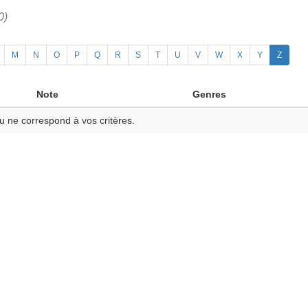
0)
M
N
O
P
Q
R
S
T
U
V
W
X
Y
Z
Note
Genres
u ne correspond à vos critères.