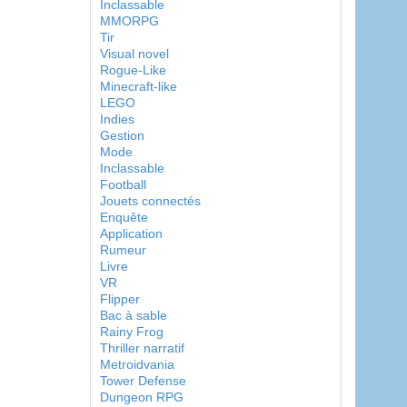
Inclassable
MMORPG
Tir
Visual novel
Rogue-Like
Minecraft-like
LEGO
Indies
Gestion
Mode
Inclassable
Football
Jouets connectés
Enquête
Application
Rumeur
Livre
VR
Flipper
Bac à sable
Rainy Frog
Thriller narratif
Metroidvania
Tower Defense
Dungeon RPG