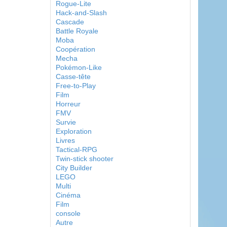
Rogue-Lite
Hack-and-Slash
Cascade
Battle Royale
Moba
Coopération
Mecha
Pokémon-Like
Casse-tête
Free-to-Play
Film
Horreur
FMV
Survie
Exploration
Livres
Tactical-RPG
Twin-stick shooter
City Builder
LEGO
Multi
Cinéma
Film
console
Autre