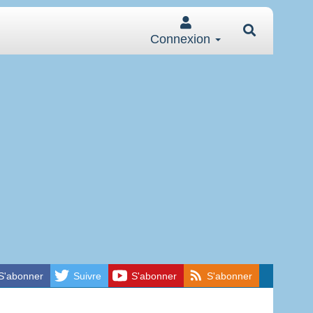
Connexion
S'abonner
Suivre
S'abonner
S'abonner