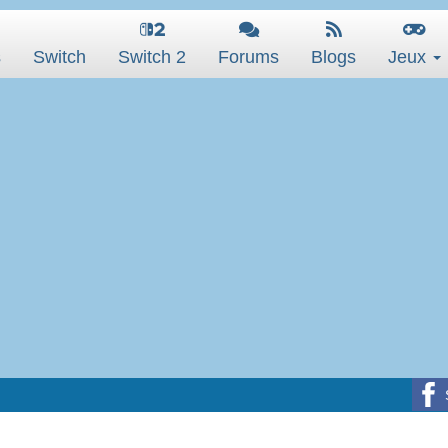
s
Switch
Switch 2
Forums
Blogs
Jeux