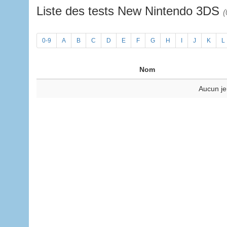
Liste des tests New Nintendo 3DS
(
0-9
A
B
C
D
E
F
G
H
I
J
K
L
Nom
Aucun je