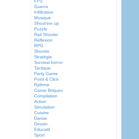
FPS
Guerre
Infiltration
Musique
Shoot'em up
Puzzle
Rail Shooter
Réflexion
RPG
Shooter
Stratégie
Survival horror
Tactique
Party Game
Point & Click
Rythme
Casse Briques
Compilation
Action
Simulation
Cuisine
Danse
Dessin
Educatif
Sport