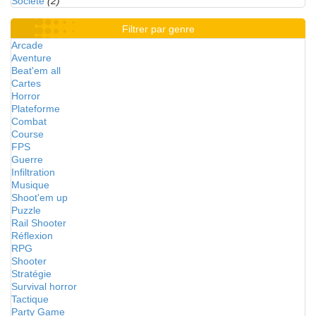
Société
(2)
Filtrer par genre
Arcade
Aventure
Beat'em all
Cartes
Horror
Plateforme
Combat
Course
FPS
Guerre
Infiltration
Musique
Shoot'em up
Puzzle
Rail Shooter
Réflexion
RPG
Shooter
Stratégie
Survival horror
Tactique
Party Game