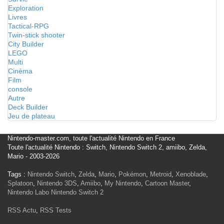
Exploration
Livres
Tactical-RPG
Twin-stick shooter
City Builder
LEGO
Multi
Cinéma
Film
console
Autre
Deck Builder
Jeu de plateau
Nintendo-master.com, toute l'actualité Nintendo en France
Toute l'actualité Nintendo : Switch, Nintendo Switch 2, amiibo, Zelda,
Mario - 2003-2026
Tags :
Nintendo Switch
,
Zelda
,
Mario
,
Pokémon
,
Metroid
,
Xenoblade
,
Splatoon
,
Nintendo 3DS
,
Amiibo
,
My Nintendo
,
Cartoon Master
,
Nintendo Labo
Nintendo Switch 2
RSS Actu
,
RSS Tests