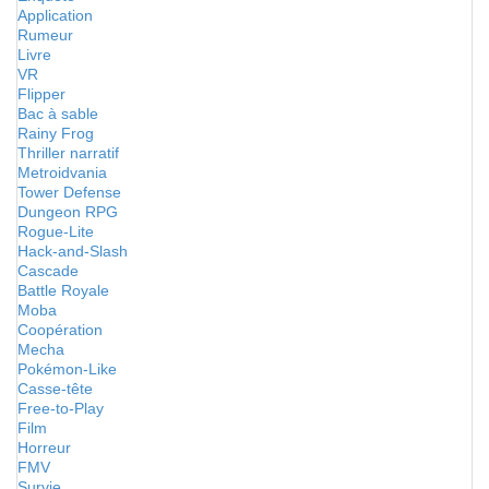
Application
Rumeur
Livre
VR
Flipper
Bac à sable
Rainy Frog
Thriller narratif
Metroidvania
Tower Defense
Dungeon RPG
Rogue-Lite
Hack-and-Slash
Cascade
Battle Royale
Moba
Coopération
Mecha
Pokémon-Like
Casse-tête
Free-to-Play
Film
Horreur
FMV
Survie