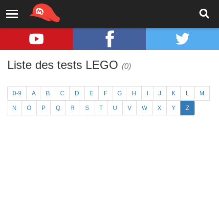
Liste des tests LEGO
(0)
0-9
A
B
C
D
E
F
G
H
I
J
K
L
M
N
O
P
Q
R
S
T
U
V
W
X
Y
Z