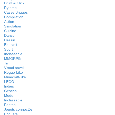
Point & Click
Rythme
Casse Briques
Compilation
Action
Simulation
Cuisine
Danse
Dessin
Educatif
Sport
Inclassable
MMORPG
Tir
Visual novel
Rogue-Like
Minecraft-like
LEGO
Indies
Gestion
Mode
Inclassable
Football
Jouets connectés
Enquête