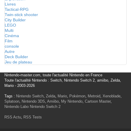
Livres
Tactical-RPG
Twin-stick shooter
City Builder
LEGO
Multi
Cinéma
Film
console
Autre
Deck Builder
Jeu de plateau
Nintendo-master.com, toute l'actualité Nintendo en France
Toute l'actualité Nintendo : Switch, Nintendo Switch 2, amiibo, Zelda,
Mario - 2003-2026
Tags :
Nintendo Switch
,
Zelda
,
Mario
,
Pokémon
,
Metroid
,
Xenoblade
,
Splatoon
,
Nintendo 3DS
,
Amiibo
,
My Nintendo
,
Cartoon Master
,
Nintendo Labo
Nintendo Switch 2
RSS Actu
,
RSS Tests