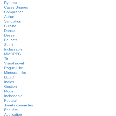
Rythme
Casse Briques
Compilation
Action
Simulation
Cuisine
Danse
Dessin
Educatif
Sport
Inclassable
MMORPG
Tir
Visual novel
Rogue-Like
Minecraft-like
LEGO
Indies
Gestion
Mode
Inclassable
Football
Jouets connectés
Enquête
Application