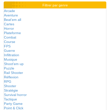
Filtrer par genre
Arcade
Aventure
Beat'em all
Cartes
Horror
Plateforme
Combat
Course
FPS
Guerre
Infiltration
Musique
Shoot'em up
Puzzle
Rail Shooter
Réflexion
RPG
Shooter
Stratégie
Survival horror
Tactique
Party Game
Point & Click