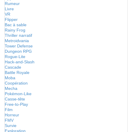
Rumeur
Livre
VR
Flipper
Bac à sable
Rainy Frog
Thriller narratif
Metroidvania
Tower Defense
Dungeon RPG
Rogue-Lite
Hack-and-Slash
Cascade
Battle Royale
Moba
Coopération
Mecha
Pokémon-Like
Casse-tête
Free-to-Play
Film
Horreur
FMV
Survie
Exploration