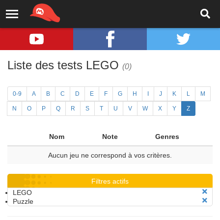
Liste des tests LEGO
(0)
0-9
A
B
C
D
E
F
G
H
I
J
K
L
M
N
O
P
Q
R
S
T
U
V
W
X
Y
Z
Nom
Note
Genres
Aucun jeu ne correspond à vos critères.
Filtres actifs
LEGO
Puzzle