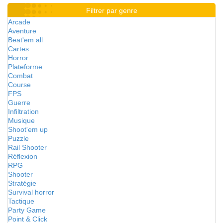
Filtrer par genre
Arcade
Aventure
Beat'em all
Cartes
Horror
Plateforme
Combat
Course
FPS
Guerre
Infiltration
Musique
Shoot'em up
Puzzle
Rail Shooter
Réflexion
RPG
Shooter
Stratégie
Survival horror
Tactique
Party Game
Point & Click