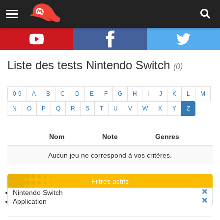
Liste des tests Nintendo Switch
(0)
0-9
A
B
C
D
E
F
G
H
I
J
K
L
M
N
O
P
Q
R
S
T
U
V
W
X
Y
Z
Nom
Note
Genres
Aucun jeu ne correspond à vos critères.
Filtres actifs
Nintendo Switch
Application