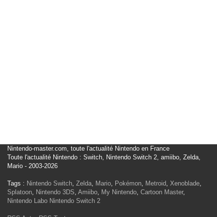
Nintendo-master.com, toute l'actualité Nintendo en France
Toute l'actualité Nintendo : Switch, Nintendo Switch 2, amiibo, Zelda,
Mario - 2003-2026
Tags :
Nintendo Switch
,
Zelda
,
Mario
,
Pokémon
,
Metroid
,
Xenoblade
,
Splatoon
,
Nintendo 3DS
,
Amiibo
,
My Nintendo
,
Cartoon Master
,
Nintendo Labo
Nintendo Switch 2