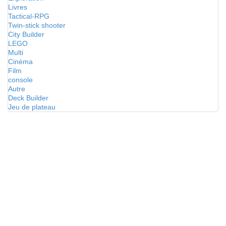
Livres
Tactical-RPG
Twin-stick shooter
City Builder
LEGO
Multi
Cinéma
Film
console
Autre
Deck Builder
Jeu de plateau