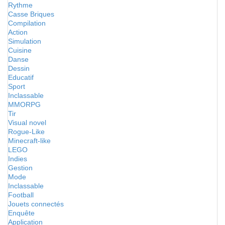
Rythme
Casse Briques
Compilation
Action
Simulation
Cuisine
Danse
Dessin
Educatif
Sport
Inclassable
MMORPG
Tir
Visual novel
Rogue-Like
Minecraft-like
LEGO
Indies
Gestion
Mode
Inclassable
Football
Jouets connectés
Enquête
Application