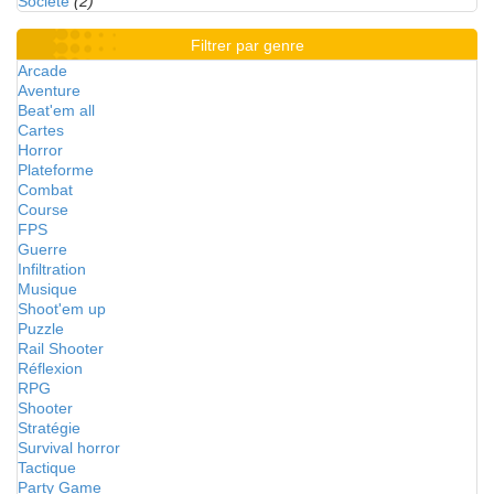
Société
(2)
Filtrer par genre
Arcade
Aventure
Beat'em all
Cartes
Horror
Plateforme
Combat
Course
FPS
Guerre
Infiltration
Musique
Shoot'em up
Puzzle
Rail Shooter
Réflexion
RPG
Shooter
Stratégie
Survival horror
Tactique
Party Game