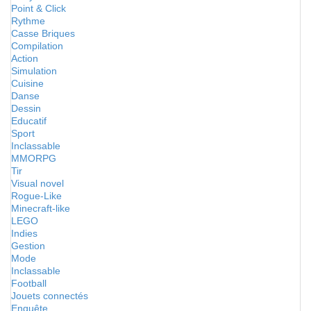
Point & Click
Rythme
Casse Briques
Compilation
Action
Simulation
Cuisine
Danse
Dessin
Educatif
Sport
Inclassable
MMORPG
Tir
Visual novel
Rogue-Like
Minecraft-like
LEGO
Indies
Gestion
Mode
Inclassable
Football
Jouets connectés
Enquête