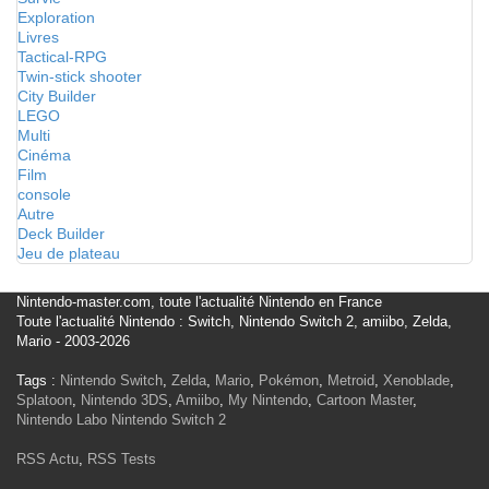
Exploration
Livres
Tactical-RPG
Twin-stick shooter
City Builder
LEGO
Multi
Cinéma
Film
console
Autre
Deck Builder
Jeu de plateau
Nintendo-master.com, toute l'actualité Nintendo en France
Toute l'actualité Nintendo : Switch, Nintendo Switch 2, amiibo, Zelda,
Mario - 2003-2026
Tags :
Nintendo Switch
,
Zelda
,
Mario
,
Pokémon
,
Metroid
,
Xenoblade
,
Splatoon
,
Nintendo 3DS
,
Amiibo
,
My Nintendo
,
Cartoon Master
,
Nintendo Labo
Nintendo Switch 2
RSS Actu
,
RSS Tests