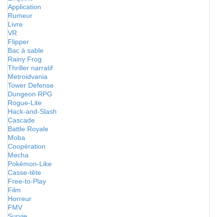
Application
Rumeur
Livre
VR
Flipper
Bac à sable
Rainy Frog
Thriller narratif
Metroidvania
Tower Defense
Dungeon RPG
Rogue-Lite
Hack-and-Slash
Cascade
Battle Royale
Moba
Coopération
Mecha
Pokémon-Like
Casse-tête
Free-to-Play
Film
Horreur
FMV
Survie