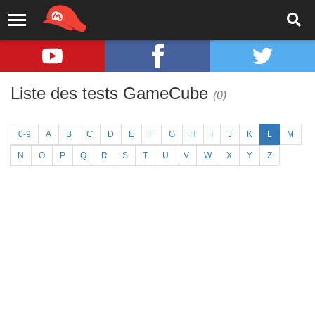
Liste des tests GameCube
(0)
0-9
A
B
C
D
E
F
G
H
I
J
K
L
M
N
O
P
Q
R
S
T
U
V
W
X
Y
Z