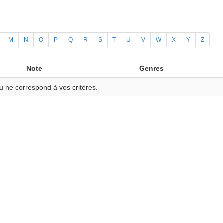
M
N
O
P
Q
R
S
T
U
V
W
X
Y
Z
Note
Genres
u ne correspond à vos critères.