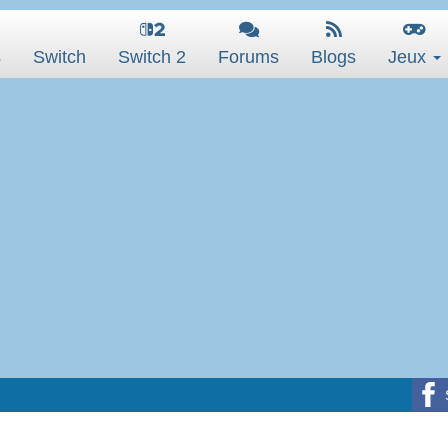
s
Switch
Switch 2
Forums
Blogs
Jeux