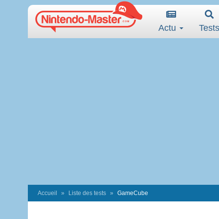
Actu
Test
Accueil
Liste des tests
GameCube