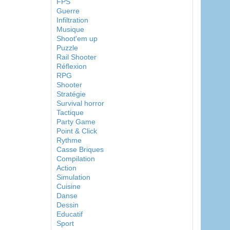
FPS
Guerre
Infiltration
Musique
Shoot'em up
Puzzle
Rail Shooter
Réflexion
RPG
Shooter
Stratégie
Survival horror
Tactique
Party Game
Point & Click
Rythme
Casse Briques
Compilation
Action
Simulation
Cuisine
Danse
Dessin
Educatif
Sport