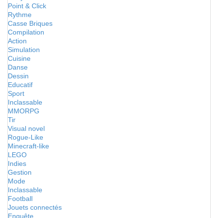
Point & Click
Rythme
Casse Briques
Compilation
Action
Simulation
Cuisine
Danse
Dessin
Educatif
Sport
Inclassable
MMORPG
Tir
Visual novel
Rogue-Like
Minecraft-like
LEGO
Indies
Gestion
Mode
Inclassable
Football
Jouets connectés
Enquête