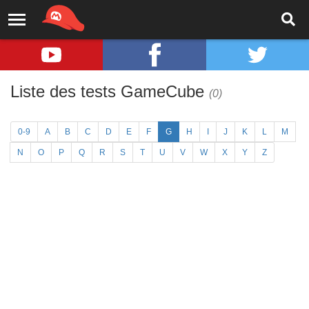
Liste des tests GameCube
(0)
0-9
A
B
C
D
E
F
G
H
I
J
K
L
M
N
O
P
Q
R
S
T
U
V
W
X
Y
Z