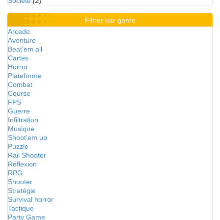
Société
(2)
Filtrer par genre
Arcade
Aventure
Beat'em all
Cartes
Horror
Plateforme
Combat
Course
FPS
Guerre
Infiltration
Musique
Shoot'em up
Puzzle
Rail Shooter
Réflexion
RPG
Shooter
Stratégie
Survival horror
Tactique
Party Game