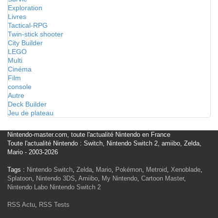
Exploration
Livres
Tactical-RPG
Twin-stick shooter
City Builder
LEGO
Multi
Cinéma
Film
console
Autre
Deck Builder
Jeu de plateau
Nintendo-master.com, toute l'actualité Nintendo en France
Toute l'actualité Nintendo : Switch, Nintendo Switch 2, amiibo, Zelda,
Mario - 2003-2026
Tags :
Nintendo Switch
,
Zelda
,
Mario
,
Pokémon
,
Metroid
,
Xenoblade
,
Splatoon
,
Nintendo 3DS
,
Amiibo
,
My Nintendo
,
Cartoon Master
,
Nintendo Labo
Nintendo Switch 2
RSS Actu
,
RSS Tests