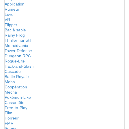
Application
Rumeur
Livre
VR
Flipper
Bac à sable
Rainy Frog
Thriller narratif
Metroidvania
Tower Defense
Dungeon RPG
Rogue-Lite
Hack-and-Slash
Cascade
Battle Royale
Moba
Coopération
Mecha
Pokémon-Like
Casse-tête
Free-to-Play
Film
Horreur
FMV
Survie