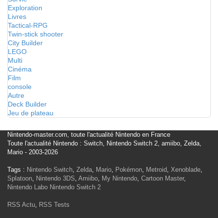
Exploration
Livres
Tactical-RPG
Twin-stick shooter
City Builder
LEGO
Multi
Cinéma
Film
console
Autre
Deck Builder
Jeu de plateau
Nintendo-master.com, toute l'actualité Nintendo en France
Toute l'actualité Nintendo : Switch, Nintendo Switch 2, amiibo, Zelda,
Mario - 2003-2026
Tags :
Nintendo Switch
,
Zelda
,
Mario
,
Pokémon
,
Metroid
,
Xenoblade
,
Splatoon
,
Nintendo 3DS
,
Amiibo
,
My Nintendo
,
Cartoon Master
,
Nintendo Labo
Nintendo Switch 2
RSS Actu
,
RSS Tests