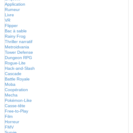
Application
Rumeur
Livre
VR
Flipper
Bac à sable
Rainy Frog
Thriller narratif
Metroidvania
Tower Defense
Dungeon RPG
Rogue-Lite
Hack-and-Slash
Cascade
Battle Royale
Moba
Coopération
Mecha
Pokémon-Like
Casse-tête
Free-to-Play
Film
Horreur
FMV
Survie