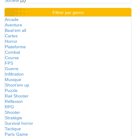
Société
(2)
Filtrer par genre
Arcade
Aventure
Beat'em all
Cartes
Horror
Plateforme
Combat
Course
FPS
Guerre
Infiltration
Musique
Shoot'em up
Puzzle
Rail Shooter
Réflexion
RPG
Shooter
Stratégie
Survival horror
Tactique
Party Game