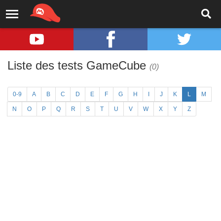
Liste des tests GameCube
(0)
0-9
A
B
C
D
E
F
G
H
I
J
K
L
M
N
O
P
Q
R
S
T
U
V
W
X
Y
Z