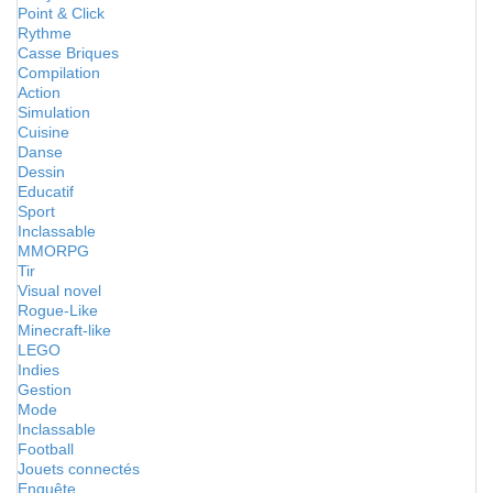
Point & Click
Rythme
Casse Briques
Compilation
Action
Simulation
Cuisine
Danse
Dessin
Educatif
Sport
Inclassable
MMORPG
Tir
Visual novel
Rogue-Like
Minecraft-like
LEGO
Indies
Gestion
Mode
Inclassable
Football
Jouets connectés
Enquête