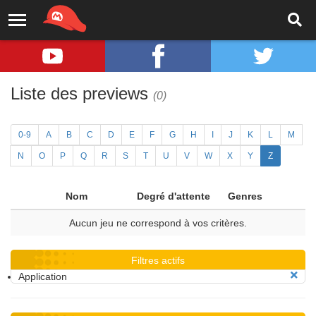
Liste des previews
(0)
0-9
A
B
C
D
E
F
G
H
I
J
K
L
M
N
O
P
Q
R
S
T
U
V
W
X
Y
Z
Nom
Degré d'attente
Genres
Aucun jeu ne correspond à vos critères.
Filtres actifs
Application