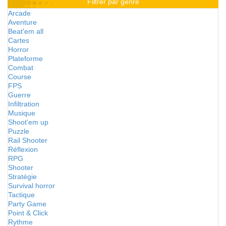
Filtrer par genre
Arcade
Aventure
Beat'em all
Cartes
Horror
Plateforme
Combat
Course
FPS
Guerre
Infiltration
Musique
Shoot'em up
Puzzle
Rail Shooter
Réflexion
RPG
Shooter
Stratégie
Survival horror
Tactique
Party Game
Point & Click
Rythme