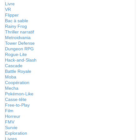
Livre
VR
Flipper
Bac à sable
Rainy Frog
Thriller narratif
Metroidvania
Tower Defense
Dungeon RPG
Rogue-Lite
Hack-and-Slash
Cascade
Battle Royale
Moba
Coopération
Mecha
Pokémon-Like
Casse-tête
Free-to-Play
Film
Horreur
FMV
Survie
Exploration
Livres