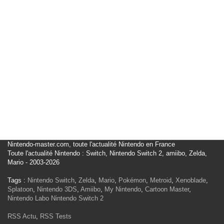
Nintendo-master.com, toute l'actualité Nintendo en France
Toute l'actualité Nintendo : Switch, Nintendo Switch 2, amiibo, Zelda,
Mario - 2003-2026
Tags :
Nintendo Switch
,
Zelda
,
Mario
,
Pokémon
,
Metroid
,
Xenoblade
,
Splatoon
,
Nintendo 3DS
,
Amiibo
,
My Nintendo
,
Cartoon Master
,
Nintendo Labo
Nintendo Switch 2
RSS Actu
,
RSS Tests