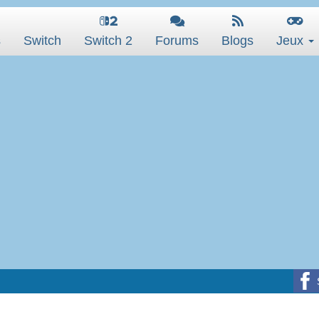
s
Switch
Switch 2
Forums
Blogs
Jeux