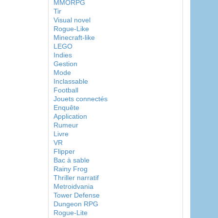
MMORPG
Tir
Visual novel
Rogue-Like
Minecraft-like
LEGO
Indies
Gestion
Mode
Inclassable
Football
Jouets connectés
Enquête
Application
Rumeur
Livre
VR
Flipper
Bac à sable
Rainy Frog
Thriller narratif
Metroidvania
Tower Defense
Dungeon RPG
Rogue-Lite