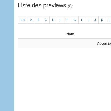
Liste des previews
(0)
0-9
A
B
C
D
E
F
G
H
I
J
K
L
Nom
Aucun je