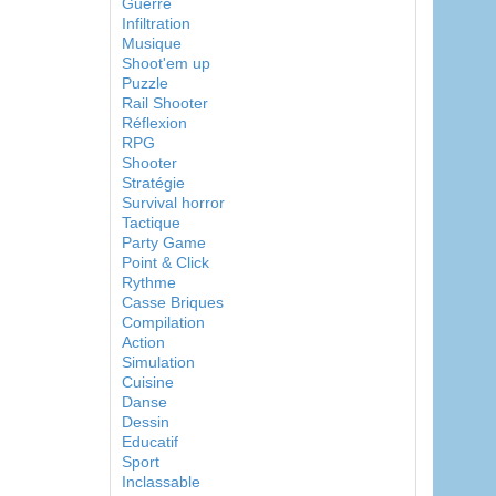
Guerre
Infiltration
Musique
Shoot'em up
Puzzle
Rail Shooter
Réflexion
RPG
Shooter
Stratégie
Survival horror
Tactique
Party Game
Point & Click
Rythme
Casse Briques
Compilation
Action
Simulation
Cuisine
Danse
Dessin
Educatif
Sport
Inclassable