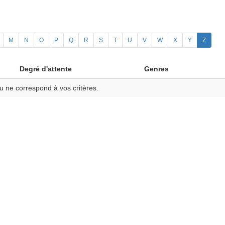
M
N
O
P
Q
R
S
T
U
V
W
X
Y
Z
Degré d'attente
Genres
u ne correspond à vos critères.