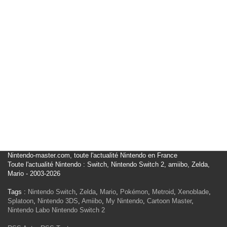
Nintendo-master.com, toute l'actualité Nintendo en France
Toute l'actualité Nintendo : Switch, Nintendo Switch 2, amiibo, Zelda,
Mario - 2003-2026
Tags :
Nintendo Switch
,
Zelda
,
Mario
,
Pokémon
,
Metroid
,
Xenoblade
,
Splatoon
,
Nintendo 3DS
,
Amiibo
,
My Nintendo
,
Cartoon Master
,
Nintendo Labo
Nintendo Switch 2