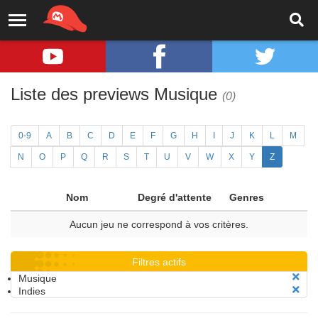
Liste des previews Musique
(0)
0-9
A
B
C
D
E
F
G
H
I
J
K
L
M
N
O
P
Q
R
S
T
U
V
W
X
Y
Z
Nom
Degré d'attente
Genres
Aucun jeu ne correspond à vos critères.
Filtres actifs
Musique
Indies