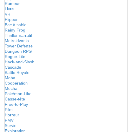
Rumeur
Livre
VR
Flipper
Bac à sable
Rainy Frog
Thriller narratif
Metroidvania
Tower Defense
Dungeon RPG
Rogue-Lite
Hack-and-Slash
Cascade
Battle Royale
Moba
Coopération
Mecha
Pokémon-Like
Casse-tête
Free-to-Play
Film
Horreur
FMV
Survie
Exploration