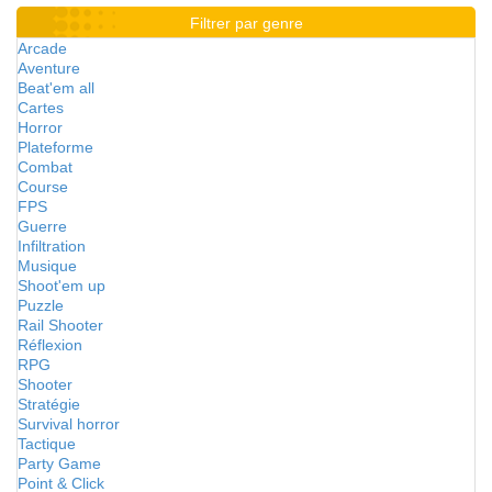
Filtrer par genre
Arcade
Aventure
Beat'em all
Cartes
Horror
Plateforme
Combat
Course
FPS
Guerre
Infiltration
Musique
Shoot'em up
Puzzle
Rail Shooter
Réflexion
RPG
Shooter
Stratégie
Survival horror
Tactique
Party Game
Point & Click