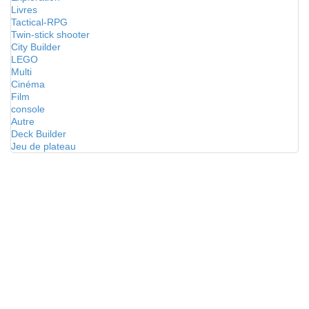
Livres
Tactical-RPG
Twin-stick shooter
City Builder
LEGO
Multi
Cinéma
Film
console
Autre
Deck Builder
Jeu de plateau