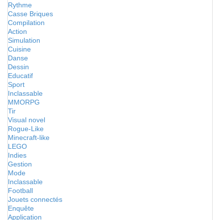
Rythme
Casse Briques
Compilation
Action
Simulation
Cuisine
Danse
Dessin
Educatif
Sport
Inclassable
MMORPG
Tir
Visual novel
Rogue-Like
Minecraft-like
LEGO
Indies
Gestion
Mode
Inclassable
Football
Jouets connectés
Enquête
Application