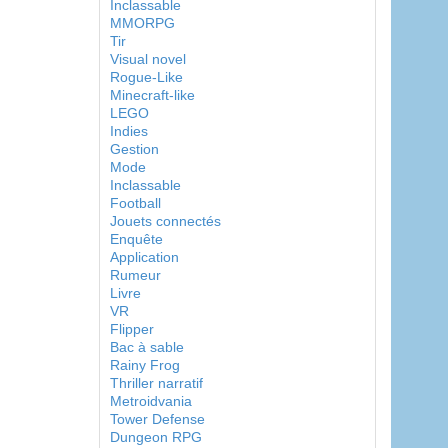
Inclassable
MMORPG
Tir
Visual novel
Rogue-Like
Minecraft-like
LEGO
Indies
Gestion
Mode
Inclassable
Football
Jouets connectés
Enquête
Application
Rumeur
Livre
VR
Flipper
Bac à sable
Rainy Frog
Thriller narratif
Metroidvania
Tower Defense
Dungeon RPG