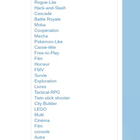
Rogue-Lite
Hack-and-Slash
Cascade
Battle Royale
Moba
Coopération
Mecha
Pokémon-Like
Casse-tête
Free-to-Play
Film
Horreur
FMV
Survie
Exploration
Livres
Tactical-RPG
Twin-stick shooter
City Builder
LEGO
Multi
Cinéma
Film
console
Autre