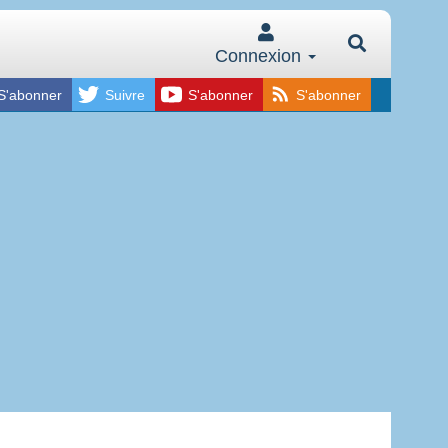
Connexion
S'abonner
Suivre
S'abonner
S'abonner