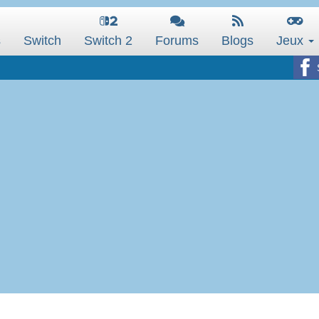
s
Switch
Switch 2
Forums
Blogs
Jeux