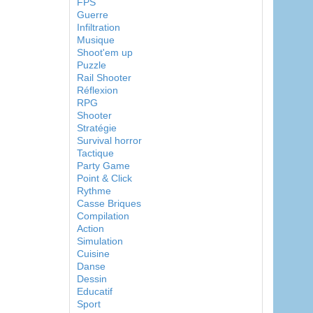
FPS
Guerre
Infiltration
Musique
Shoot'em up
Puzzle
Rail Shooter
Réflexion
RPG
Shooter
Stratégie
Survival horror
Tactique
Party Game
Point & Click
Rythme
Casse Briques
Compilation
Action
Simulation
Cuisine
Danse
Dessin
Educatif
Sport