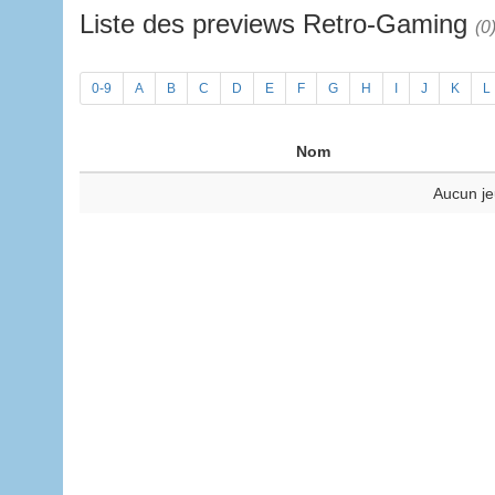
Liste des previews Retro-Gaming
(0
0-9
A
B
C
D
E
F
G
H
I
J
K
L
Nom
Aucun je