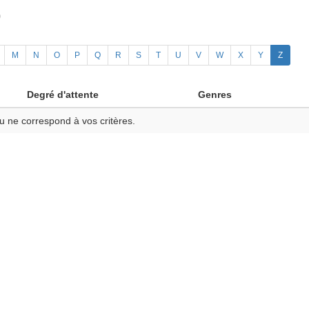
)
M
N
O
P
Q
R
S
T
U
V
W
X
Y
Z
Degré d'attente
Genres
u ne correspond à vos critères.