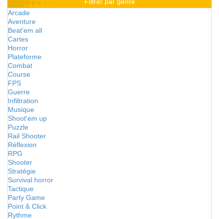
Filtrer par genre
Arcade
Aventure
Beat'em all
Cartes
Horror
Plateforme
Combat
Course
FPS
Guerre
Infiltration
Musique
Shoot'em up
Puzzle
Rail Shooter
Réflexion
RPG
Shooter
Stratégie
Survival horror
Tactique
Party Game
Point & Click
Rythme