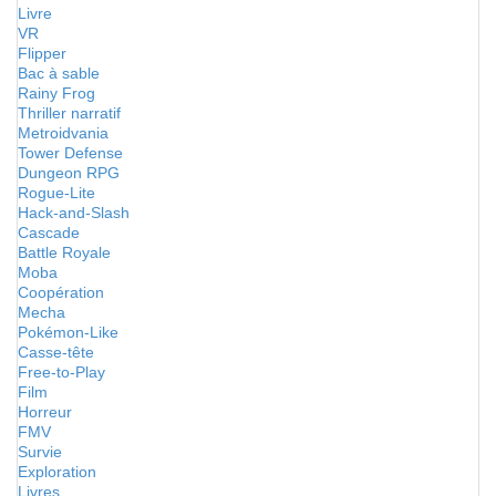
Livre
VR
Flipper
Bac à sable
Rainy Frog
Thriller narratif
Metroidvania
Tower Defense
Dungeon RPG
Rogue-Lite
Hack-and-Slash
Cascade
Battle Royale
Moba
Coopération
Mecha
Pokémon-Like
Casse-tête
Free-to-Play
Film
Horreur
FMV
Survie
Exploration
Livres