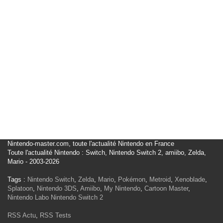
Nintendo-master.com, toute l'actualité Nintendo en France
Toute l'actualité Nintendo : Switch, Nintendo Switch 2, amiibo, Zelda,
Mario - 2003-2026
Tags :
Nintendo Switch
,
Zelda
,
Mario
,
Pokémon
,
Metroid
,
Xenoblade
,
Splatoon
,
Nintendo 3DS
,
Amiibo
,
My Nintendo
,
Cartoon Master
,
Nintendo Labo
Nintendo Switch 2
RSS Actu
,
RSS Tests