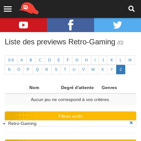
Liste des previews Retro-Gaming
(0)
0-9
A
B
C
D
E
F
G
H
I
J
K
L
M
N
O
P
Q
R
S
T
U
V
W
X
Y
Z
Nom
Degré d'attente
Genres
Aucun jeu ne correspond à vos critères.
Filtres actifs
Retro-Gaming