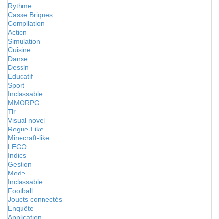
Rythme
Casse Briques
Compilation
Action
Simulation
Cuisine
Danse
Dessin
Educatif
Sport
Inclassable
MMORPG
Tir
Visual novel
Rogue-Like
Minecraft-like
LEGO
Indies
Gestion
Mode
Inclassable
Football
Jouets connectés
Enquête
Application