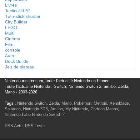
Livres
Tactical-RPG
Twin-stick shooter
City Builder
LEGO
Multi
Cinéma
Film
console
Autre
Deck Builder
Jeu de plateau
Nintendo-master.com, toute l'actualité Nintendo en France
Toute l'actualité Nintendo : Switch, Nintendo Switch 2, amiibo, Zelda,
Mario - 2003-2026
Tags :
Nintendo Switch
,
Zelda
,
Mario
,
Pokémon
,
Metroid
,
Xenoblade
,
Splatoon
,
Nintendo 3DS
,
Amiibo
,
My Nintendo
,
Cartoon Master
,
Nintendo Labo
Nintendo Switch 2
RSS Actu
,
RSS Tests