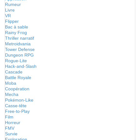
Rumeur
Livre
VR
Flipper
Bac à sable
Rainy Frog
Thriller narratif
Metroidvania
Tower Defense
Dungeon RPG
Rogue-Lite
Hack-and-Slash
Cascade
Battle Royale
Moba
Coopération
Mecha
Pokémon-Like
Casse-tête
Free-to-Play
Film
Horreur
FMV
Survie
Exploration