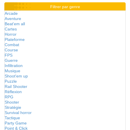
Filtrer par genre
Arcade
Aventure
Beat'em all
Cartes
Horror
Plateforme
Combat
Course
FPS
Guerre
Infiltration
Musique
Shoot'em up
Puzzle
Rail Shooter
Réflexion
RPG
Shooter
Stratégie
Survival horror
Tactique
Party Game
Point & Click