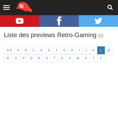
Liste des previews Retro-Gaming
(0)
0-9
A
B
C
D
E
F
G
H
I
J
K
L
M
N
O
P
Q
R
S
T
U
V
W
X
Y
Z