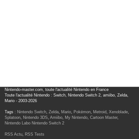
Nintendo-master.com, toute l'actualité Nintendo en France
Toute l'actualité Nintendo : Switch, Nintendo Switch 2, amiibo, Zelda,
Mario - 2003-2026
Tags :
Nintendo Switch
,
Zelda
,
Mario
,
Pokémon
,
Metroid
,
Xenoblade
,
Splatoon
,
Nintendo 3DS
,
Amiibo
,
My Nintendo
,
Cartoon Master
,
Nintendo Labo
Nintendo Switch 2
RSS Actu
,
RSS Tests