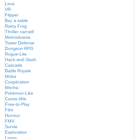
Livre
VR
Flipper
Bac à sable
Rainy Frog
Thriller narratif
Metroidvania
Tower Defense
Dungeon RPG
Rogue-Lite
Hack-and-Slash
Cascade
Battle Royale
Moba
Coopération
Mecha
Pokémon-Like
Casse-tête
Free-to-Play
Film
Horreur
FMV
Survie
Exploration
Livres