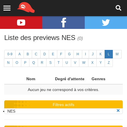
Liste des previews NES
(0)
0-9
A
B
C
D
E
F
G
H
I
J
K
L
M
N
O
P
Q
R
S
T
U
V
W
X
Y
Z
Nom
Degré d'attente
Genres
Aucun jeu ne correspond à vos critères.
Filtres actifs
NES