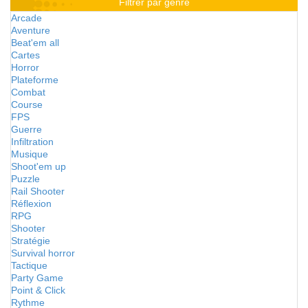
Filtrer par genre
Arcade
Aventure
Beat'em all
Cartes
Horror
Plateforme
Combat
Course
FPS
Guerre
Infiltration
Musique
Shoot'em up
Puzzle
Rail Shooter
Réflexion
RPG
Shooter
Stratégie
Survival horror
Tactique
Party Game
Point & Click
Rythme