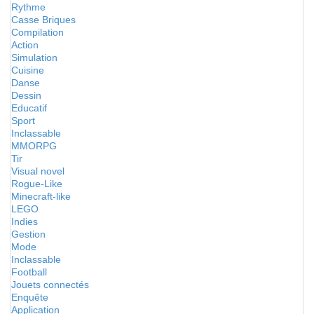
Rythme
Casse Briques
Compilation
Action
Simulation
Cuisine
Danse
Dessin
Educatif
Sport
Inclassable
MMORPG
Tir
Visual novel
Rogue-Like
Minecraft-like
LEGO
Indies
Gestion
Mode
Inclassable
Football
Jouets connectés
Enquête
Application