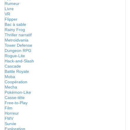
Rumeur
Livre
VR
Flipper
Bac à sable
Rainy Frog
Thriller narratif
Metroidvania
Tower Defense
Dungeon RPG
Rogue-Lite
Hack-and-Slash
Cascade
Battle Royale
Moba
Coopération
Mecha
Pokémon-Like
Casse-tête
Free-to-Play
Film
Horreur
FMV
Survie
Exploration