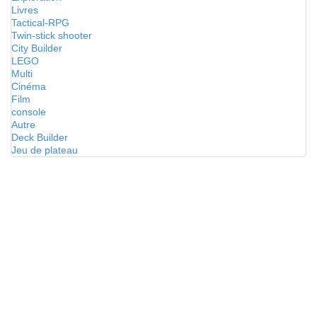
Livres
Tactical-RPG
Twin-stick shooter
City Builder
LEGO
Multi
Cinéma
Film
console
Autre
Deck Builder
Jeu de plateau