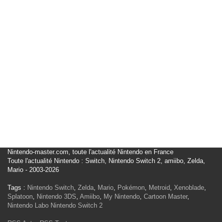
Nintendo-master.com, toute l'actualité Nintendo en France
Toute l'actualité Nintendo : Switch, Nintendo Switch 2, amiibo, Zelda,
Mario - 2003-2026
Tags :
Nintendo Switch
,
Zelda
,
Mario
,
Pokémon
,
Metroid
,
Xenoblade
,
Splatoon
,
Nintendo 3DS
,
Amiibo
,
My Nintendo
,
Cartoon Master
,
Nintendo Labo
Nintendo Switch 2