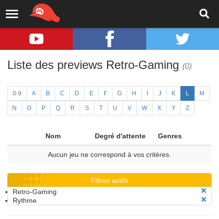
Liste des previews Retro-Gaming
(0)
0-9
A
B
C
D
E
F
G
H
I
J
K
L
M
N
O
P
Q
R
S
T
U
V
W
X
Y
Z
Nom
Degré d'attente
Genres
Aucun jeu ne correspond à vos critères.
Filtres actifs
Retro-Gaming
Rythme