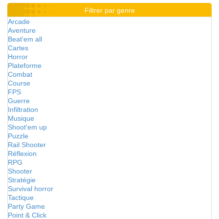
Filtrer par genre
Arcade
Aventure
Beat'em all
Cartes
Horror
Plateforme
Combat
Course
FPS
Guerre
Infiltration
Musique
Shoot'em up
Puzzle
Rail Shooter
Réflexion
RPG
Shooter
Stratégie
Survival horror
Tactique
Party Game
Point & Click