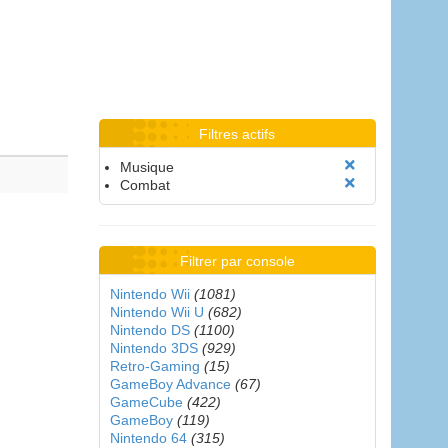
Filtres actifs
Musique
Combat
Filtrer par console
Nintendo Wii
(1081)
Nintendo Wii U
(682)
Nintendo DS
(1100)
Nintendo 3DS
(929)
Retro-Gaming
(15)
GameBoy Advance
(67)
GameCube
(422)
GameBoy
(119)
Nintendo 64
(315)