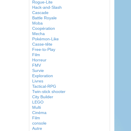
Rogue-Lite
Hack-and-Slash
Cascade
Battle Royale
Moba
Coopération
Mecha
Pokémon-Like
Casse-tête
Free-to-Play
Film
Horreur
FMV
Survie
Exploration
Livres
Tactical-RPG
Twin-stick shooter
City Builder
LEGO
Multi
Cinéma
Film
console
Autre