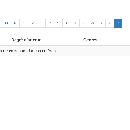
M
N
O
P
Q
R
S
T
U
V
W
X
Y
Z
Degré d'attente
Genres
u ne correspond à vos critères.