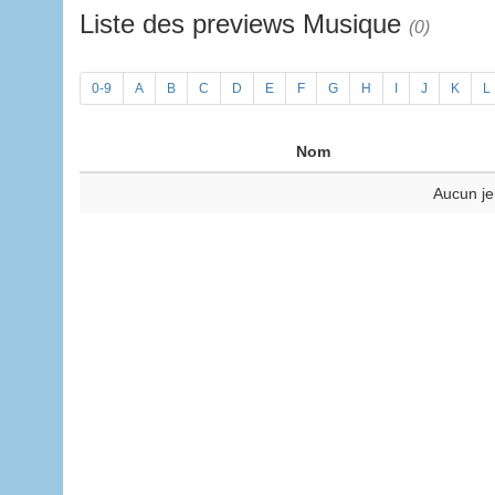
Liste des previews Musique
(0)
0-9
A
B
C
D
E
F
G
H
I
J
K
L
Nom
Aucun je