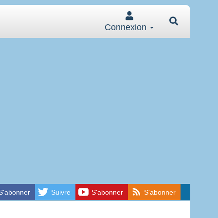
Connexion
S'abonner
Suivre
S'abonner
S'abonner