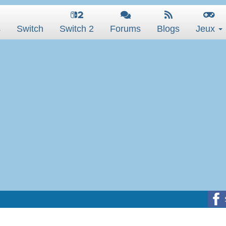
s
Switch
Switch 2
Forums
Blogs
Jeux