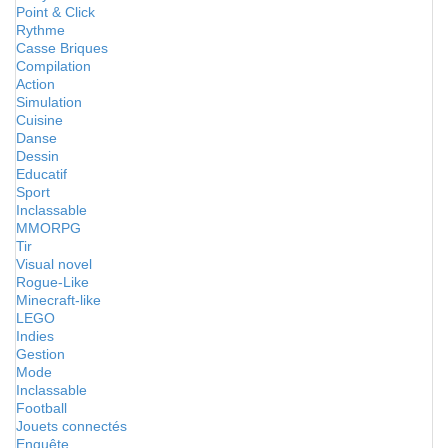
Point & Click
Rythme
Casse Briques
Compilation
Action
Simulation
Cuisine
Danse
Dessin
Educatif
Sport
Inclassable
MMORPG
Tir
Visual novel
Rogue-Like
Minecraft-like
LEGO
Indies
Gestion
Mode
Inclassable
Football
Jouets connectés
Enquête