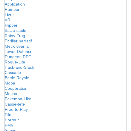
Application
Rumeur
Livre
VR
Flipper
Bac à sable
Rainy Frog
Thriller narratif
Metroidvania
Tower Defense
Dungeon RPG
Rogue-Lite
Hack-and-Slash
Cascade
Battle Royale
Moba
Coopération
Mecha
Pokémon-Like
Casse-tête
Free-to-Play
Film
Horreur
FMV
Survie