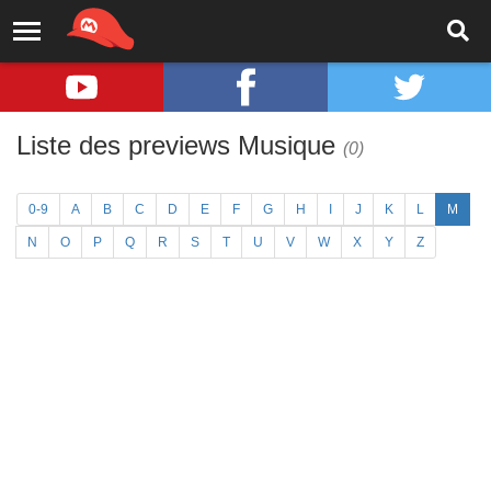
Liste des previews Musique
(0)
0-9
A
B
C
D
E
F
G
H
I
J
K
L
M
N
O
P
Q
R
S
T
U
V
W
X
Y
Z