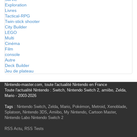
Exploration
Livres
Tactical-RPG
Twin-stick shooter
City Builder
LEGO
Multi
Cinéma
Film
console
Autre
Deck Builder
Jeu de plateau
Nintendo-master.com, toute l'actualité Nintendo en France
Toute l'actualité Nintendo : Switch, Nintendo Switch 2, amiibo, Zelda,
Mario - 2003-2026
Tags :
Nintendo Switch
,
Zelda
,
Mario
,
Pokémon
,
Metroid
,
Xenoblade
,
Splatoon
,
Nintendo 3DS
,
Amiibo
,
My Nintendo
,
Cartoon Master
,
Nintendo Labo
Nintendo Switch 2
RSS Actu
,
RSS Tests