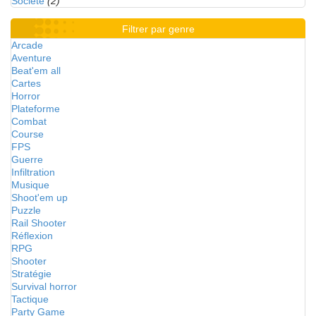
Société
(2)
Filtrer par genre
Arcade
Aventure
Beat'em all
Cartes
Horror
Plateforme
Combat
Course
FPS
Guerre
Infiltration
Musique
Shoot'em up
Puzzle
Rail Shooter
Réflexion
RPG
Shooter
Stratégie
Survival horror
Tactique
Party Game