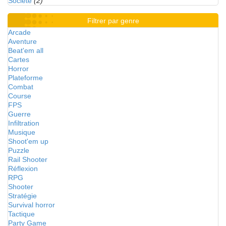
Société
(2)
Filtrer par genre
Arcade
Aventure
Beat'em all
Cartes
Horror
Plateforme
Combat
Course
FPS
Guerre
Infiltration
Musique
Shoot'em up
Puzzle
Rail Shooter
Réflexion
RPG
Shooter
Stratégie
Survival horror
Tactique
Party Game