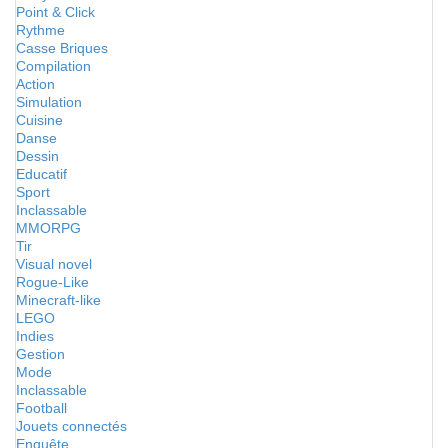
Point & Click
Rythme
Casse Briques
Compilation
Action
Simulation
Cuisine
Danse
Dessin
Educatif
Sport
Inclassable
MMORPG
Tir
Visual novel
Rogue-Like
Minecraft-like
LEGO
Indies
Gestion
Mode
Inclassable
Football
Jouets connectés
Enquête