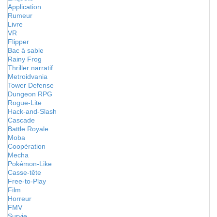
Application
Rumeur
Livre
VR
Flipper
Bac à sable
Rainy Frog
Thriller narratif
Metroidvania
Tower Defense
Dungeon RPG
Rogue-Lite
Hack-and-Slash
Cascade
Battle Royale
Moba
Coopération
Mecha
Pokémon-Like
Casse-tête
Free-to-Play
Film
Horreur
FMV
Survie