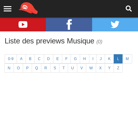
Liste des previews Musique
(0)
0-9
A
B
C
D
E
F
G
H
I
J
K
L
M
N
O
P
Q
R
S
T
U
V
W
X
Y
Z