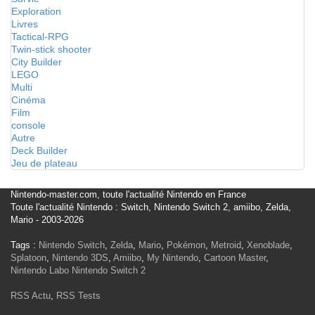
Exploration
Livres
Tactical-RPG
Twin-stick shooter
City Builder
LEGO
Multi
Cinéma
Film
console
Autre
Deck Builder
Jeu de plateau
Nintendo-master.com, toute l'actualité Nintendo en France
Toute l'actualité Nintendo : Switch, Nintendo Switch 2, amiibo, Zelda,
Mario - 2003-2026
Tags :
Nintendo Switch
,
Zelda
,
Mario
,
Pokémon
,
Metroid
,
Xenoblade
,
Splatoon
,
Nintendo 3DS
,
Amiibo
,
My Nintendo
,
Cartoon Master
,
Nintendo Labo
Nintendo Switch 2
RSS Actu
,
RSS Tests