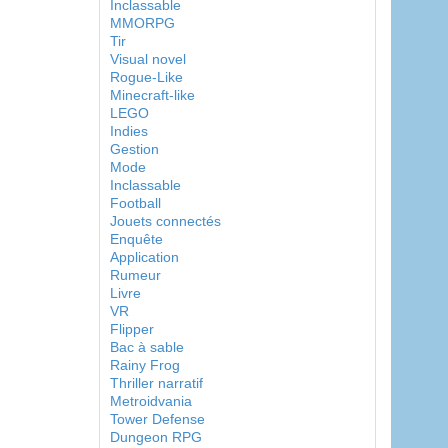
Inclassable
MMORPG
Tir
Visual novel
Rogue-Like
Minecraft-like
LEGO
Indies
Gestion
Mode
Inclassable
Football
Jouets connectés
Enquête
Application
Rumeur
Livre
VR
Flipper
Bac à sable
Rainy Frog
Thriller narratif
Metroidvania
Tower Defense
Dungeon RPG