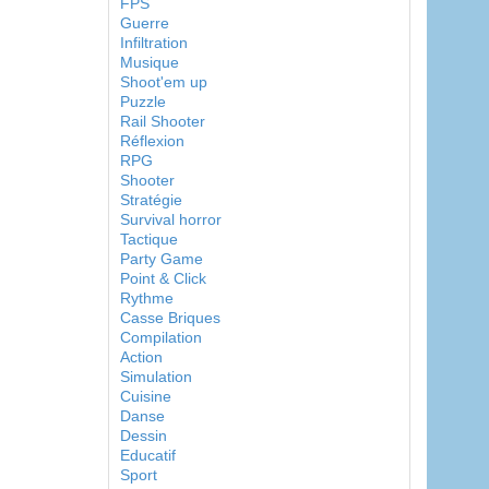
FPS
Guerre
Infiltration
Musique
Shoot'em up
Puzzle
Rail Shooter
Réflexion
RPG
Shooter
Stratégie
Survival horror
Tactique
Party Game
Point & Click
Rythme
Casse Briques
Compilation
Action
Simulation
Cuisine
Danse
Dessin
Educatif
Sport