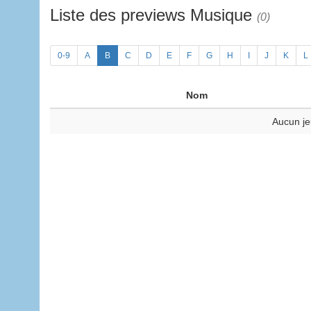
Liste des previews Musique
(0)
0-9
A
B
C
D
E
F
G
H
I
J
K
L
Nom
Aucun je