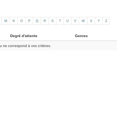
M
N
O
P
Q
R
S
T
U
V
W
X
Y
Z
Degré d'attente
Genres
u ne correspond à vos critères.