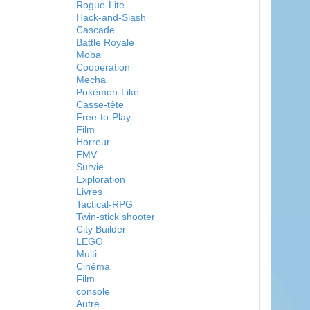
Rogue-Lite
Hack-and-Slash
Cascade
Battle Royale
Moba
Coopération
Mecha
Pokémon-Like
Casse-tête
Free-to-Play
Film
Horreur
FMV
Survie
Exploration
Livres
Tactical-RPG
Twin-stick shooter
City Builder
LEGO
Multi
Cinéma
Film
console
Autre