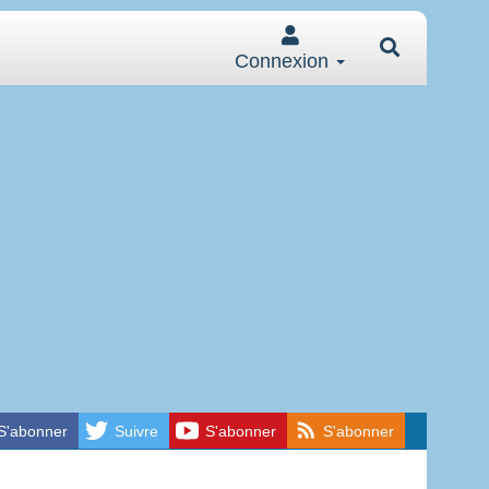
Connexion
S'abonner
Suivre
S'abonner
S'abonner