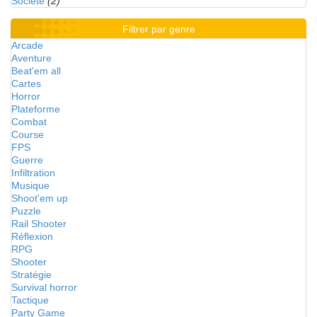
Société
(2)
Filtrer par genre
Arcade
Aventure
Beat'em all
Cartes
Horror
Plateforme
Combat
Course
FPS
Guerre
Infiltration
Musique
Shoot'em up
Puzzle
Rail Shooter
Réflexion
RPG
Shooter
Stratégie
Survival horror
Tactique
Party Game