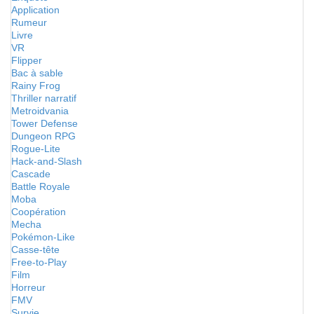
Application
Rumeur
Livre
VR
Flipper
Bac à sable
Rainy Frog
Thriller narratif
Metroidvania
Tower Defense
Dungeon RPG
Rogue-Lite
Hack-and-Slash
Cascade
Battle Royale
Moba
Coopération
Mecha
Pokémon-Like
Casse-tête
Free-to-Play
Film
Horreur
FMV
Survie