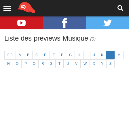
Liste des previews Musique
(0)
0-9
A
B
C
D
E
F
G
H
I
J
K
L
M
N
O
P
Q
R
S
T
U
V
W
X
Y
Z