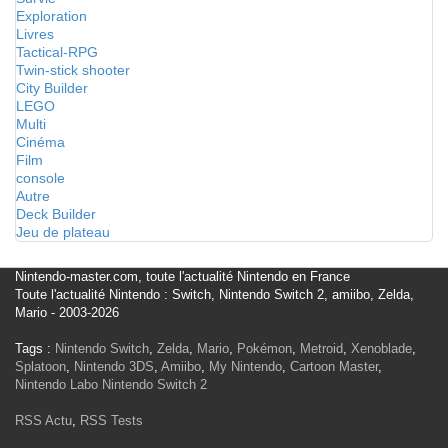
Exploration
Livres
Tactical-RPG
Twin-stick shooter
City Builder
LEGO
Multi
Cinéma
Film
console
Autre
Deck Builder
Jeu de plateau
Nintendo-master.com, toute l'actualité Nintendo en France
Toute l'actualité Nintendo : Switch, Nintendo Switch 2, amiibo, Zelda,
Mario - 2003-2026
Tags :
Nintendo Switch
,
Zelda
,
Mario
,
Pokémon
,
Metroid
,
Xenoblade
,
Splatoon
,
Nintendo 3DS
,
Amiibo
,
My Nintendo
,
Cartoon Master
,
Nintendo Labo
Nintendo Switch 2
RSS Actu
,
RSS Tests