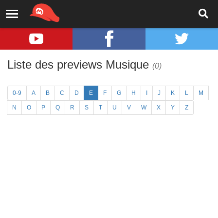
Liste des previews Musique
(0)
0-9
A
B
C
D
E
F
G
H
I
J
K
L
M
N
O
P
Q
R
S
T
U
V
W
X
Y
Z