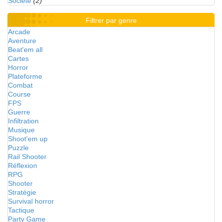
Société
(2)
Filtrer par genre
Arcade
Aventure
Beat'em all
Cartes
Horror
Plateforme
Combat
Course
FPS
Guerre
Infiltration
Musique
Shoot'em up
Puzzle
Rail Shooter
Réflexion
RPG
Shooter
Stratégie
Survival horror
Tactique
Party Game