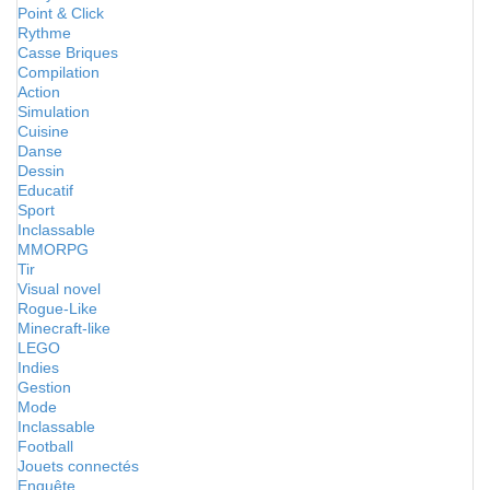
Point & Click
Rythme
Casse Briques
Compilation
Action
Simulation
Cuisine
Danse
Dessin
Educatif
Sport
Inclassable
MMORPG
Tir
Visual novel
Rogue-Like
Minecraft-like
LEGO
Indies
Gestion
Mode
Inclassable
Football
Jouets connectés
Enquête