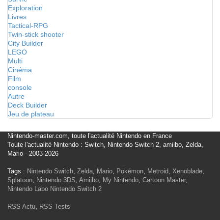
Exploration
Livres
Tactical-RPG
Twin-stick shooter
City Builder
LEGO
Multi
Cinéma
Film
console
Autre
Deck Builder
Jeu de plateau
Nintendo-master.com, toute l'actualité Nintendo en France
Toute l'actualité Nintendo : Switch, Nintendo Switch 2, amiibo, Zelda,
Mario - 2003-2026
Tags :
Nintendo Switch
,
Zelda
,
Mario
,
Pokémon
,
Metroid
,
Xenoblade
,
Splatoon
,
Nintendo 3DS
,
Amiibo
,
My Nintendo
,
Cartoon Master
,
Nintendo Labo
Nintendo Switch 2
RSS Actu
,
RSS Tests