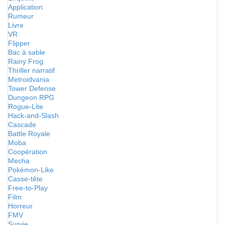
Application
Rumeur
Livre
VR
Flipper
Bac à sable
Rainy Frog
Thriller narratif
Metroidvania
Tower Defense
Dungeon RPG
Rogue-Lite
Hack-and-Slash
Cascade
Battle Royale
Moba
Coopération
Mecha
Pokémon-Like
Casse-tête
Free-to-Play
Film
Horreur
FMV
Survie