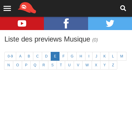
Liste des previews Musique
(0)
0-9
A
B
C
D
E
F
G
H
I
J
K
L
M
N
O
P
Q
R
S
T
U
V
W
X
Y
Z