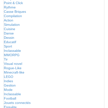
Point & Click
Rythme
Casse Briques
Compilation
Action
Simulation
Cuisine
Danse
Dessin
Educatif
Sport
Inclassable
MMORPG
Tir
Visual novel
Rogue-Like
Minecraft-like
LEGO
Indies
Gestion
Mode
Inclassable
Football
Jouets connectés
Enquête