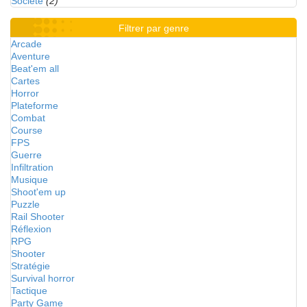
Société
(2)
Filtrer par genre
Arcade
Aventure
Beat'em all
Cartes
Horror
Plateforme
Combat
Course
FPS
Guerre
Infiltration
Musique
Shoot'em up
Puzzle
Rail Shooter
Réflexion
RPG
Shooter
Stratégie
Survival horror
Tactique
Party Game