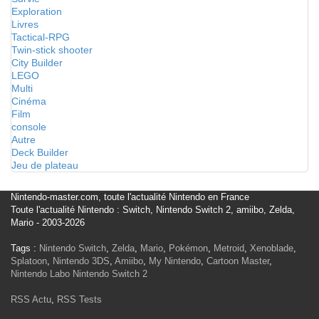
Exploration
Livres
Tactical-RPG
Twin-stick shooter
City Builder
LEGO
Multi
Cinéma
Film
console
Autre
Deck Builder
Jeu de plateau
Nintendo-master.com, toute l'actualité Nintendo en France
Toute l'actualité Nintendo : Switch, Nintendo Switch 2, amiibo, Zelda,
Mario - 2003-2026
Tags :
Nintendo Switch
,
Zelda
,
Mario
,
Pokémon
,
Metroid
,
Xenoblade
,
Splatoon
,
Nintendo 3DS
,
Amiibo
,
My Nintendo
,
Cartoon Master
,
Nintendo Labo
Nintendo Switch 2
RSS Actu
,
RSS Tests