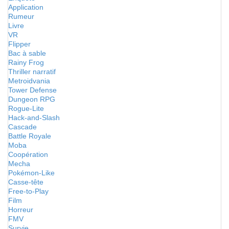
Application
Rumeur
Livre
VR
Flipper
Bac à sable
Rainy Frog
Thriller narratif
Metroidvania
Tower Defense
Dungeon RPG
Rogue-Lite
Hack-and-Slash
Cascade
Battle Royale
Moba
Coopération
Mecha
Pokémon-Like
Casse-tête
Free-to-Play
Film
Horreur
FMV
Survie