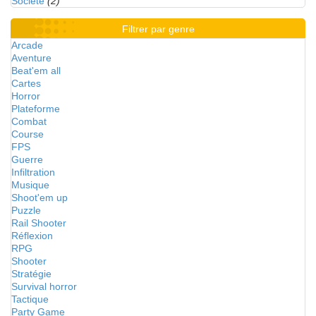
Société
(2)
Filtrer par genre
Arcade
Aventure
Beat'em all
Cartes
Horror
Plateforme
Combat
Course
FPS
Guerre
Infiltration
Musique
Shoot'em up
Puzzle
Rail Shooter
Réflexion
RPG
Shooter
Stratégie
Survival horror
Tactique
Party Game