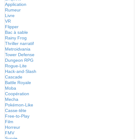
Application
Rumeur
Livre
VR
Flipper
Bac à sable
Rainy Frog
Thriller narratif
Metroidvania
Tower Defense
Dungeon RPG
Rogue-Lite
Hack-and-Slash
Cascade
Battle Royale
Moba
Coopération
Mecha
Pokémon-Like
Casse-tête
Free-to-Play
Film
Horreur
FMV
Survie