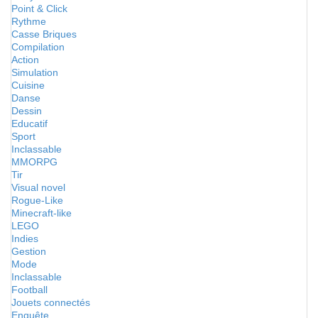
Point & Click
Rythme
Casse Briques
Compilation
Action
Simulation
Cuisine
Danse
Dessin
Educatif
Sport
Inclassable
MMORPG
Tir
Visual novel
Rogue-Like
Minecraft-like
LEGO
Indies
Gestion
Mode
Inclassable
Football
Jouets connectés
Enquête