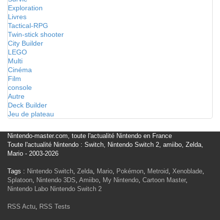
Exploration
Livres
Tactical-RPG
Twin-stick shooter
City Builder
LEGO
Multi
Cinéma
Film
console
Autre
Deck Builder
Jeu de plateau
Nintendo-master.com, toute l'actualité Nintendo en France
Toute l'actualité Nintendo : Switch, Nintendo Switch 2, amiibo, Zelda,
Mario - 2003-2026
Tags :
Nintendo Switch
,
Zelda
,
Mario
,
Pokémon
,
Metroid
,
Xenoblade
,
Splatoon
,
Nintendo 3DS
,
Amiibo
,
My Nintendo
,
Cartoon Master
,
Nintendo Labo
Nintendo Switch 2
RSS Actu
,
RSS Tests