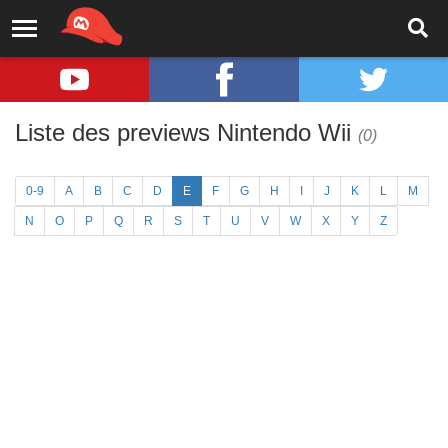
Liste des previews Nintendo Wii
(0)
0-9
A
B
C
D
E
F
G
H
I
J
K
L
M
N
O
P
Q
R
S
T
U
V
W
X
Y
Z