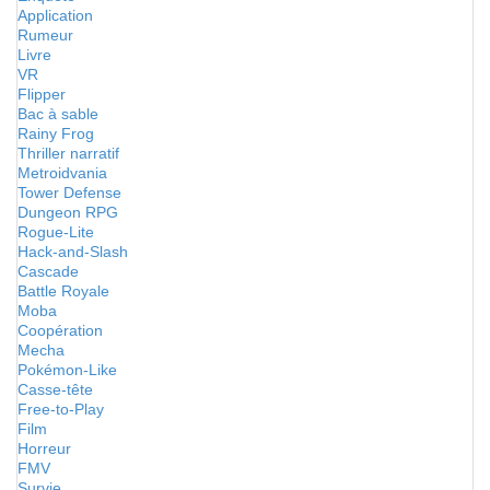
Application
Rumeur
Livre
VR
Flipper
Bac à sable
Rainy Frog
Thriller narratif
Metroidvania
Tower Defense
Dungeon RPG
Rogue-Lite
Hack-and-Slash
Cascade
Battle Royale
Moba
Coopération
Mecha
Pokémon-Like
Casse-tête
Free-to-Play
Film
Horreur
FMV
Survie