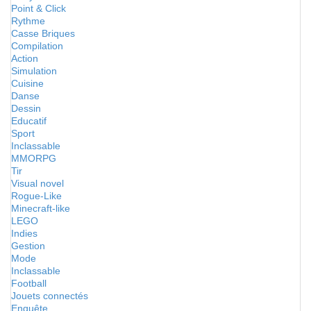
Point & Click
Rythme
Casse Briques
Compilation
Action
Simulation
Cuisine
Danse
Dessin
Educatif
Sport
Inclassable
MMORPG
Tir
Visual novel
Rogue-Like
Minecraft-like
LEGO
Indies
Gestion
Mode
Inclassable
Football
Jouets connectés
Enquête