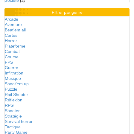
Société
(2)
Filtrer par genre
Arcade
Aventure
Beat'em all
Cartes
Horror
Plateforme
Combat
Course
FPS
Guerre
Infiltration
Musique
Shoot'em up
Puzzle
Rail Shooter
Réflexion
RPG
Shooter
Stratégie
Survival horror
Tactique
Party Game