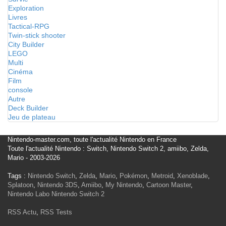
Exploration
Livres
Tactical-RPG
Twin-stick shooter
City Builder
LEGO
Multi
Cinéma
Film
console
Autre
Deck Builder
Jeu de plateau
Nintendo-master.com, toute l'actualité Nintendo en France
Toute l'actualité Nintendo : Switch, Nintendo Switch 2, amiibo, Zelda,
Mario - 2003-2026
Tags :
Nintendo Switch
,
Zelda
,
Mario
,
Pokémon
,
Metroid
,
Xenoblade
,
Splatoon
,
Nintendo 3DS
,
Amiibo
,
My Nintendo
,
Cartoon Master
,
Nintendo Labo
Nintendo Switch 2
RSS Actu
,
RSS Tests