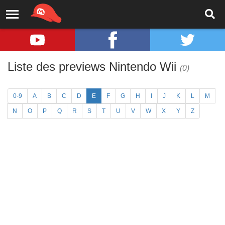
Liste des previews Nintendo Wii
(0)
0-9
A
B
C
D
E
F
G
H
I
J
K
L
M
N
O
P
Q
R
S
T
U
V
W
X
Y
Z