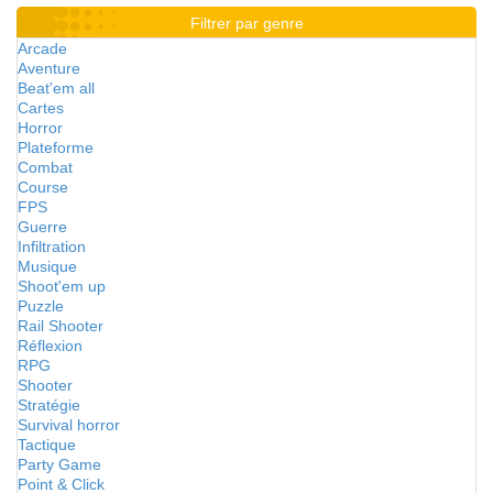
Filtrer par genre
Arcade
Aventure
Beat'em all
Cartes
Horror
Plateforme
Combat
Course
FPS
Guerre
Infiltration
Musique
Shoot'em up
Puzzle
Rail Shooter
Réflexion
RPG
Shooter
Stratégie
Survival horror
Tactique
Party Game
Point & Click