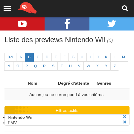
Liste des previews Nintendo Wii
(0)
0-9
A
B
C
D
E
F
G
H
I
J
K
L
M
N
O
P
Q
R
S
T
U
V
W
X
Y
Z
Nom
Degré d'attente
Genres
Aucun jeu ne correspond à vos critères.
Filtres actifs
Nintendo Wii
FMV