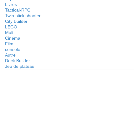
Livres
Tactical-RPG
Twin-stick shooter
City Builder
LEGO
Multi
Cinéma
Film
console
Autre
Deck Builder
Jeu de plateau