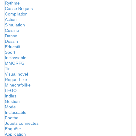
Rythme
Casse Briques
Compilation
Action
Simulation
Cuisine
Danse
Dessin
Educatif
Sport
Inclassable
MMORPG
Tir
Visual novel
Rogue-Like
Minecraft-like
LEGO
Indies
Gestion
Mode
Inclassable
Football
Jouets connectés
Enquête
Application