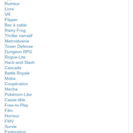
Rumeur
Livre
VR
Flipper
Bac à sable
Rainy Frog
Thriller narratif
Metroidvania
Tower Defense
Dungeon RPG
Rogue-Lite
Hack-and-Slash
Cascade
Battle Royale
Moba
Coopération
Mecha
Pokémon-Like
Casse-tête
Free-to-Play
Film
Horreur
FMV
Survie
Exploration