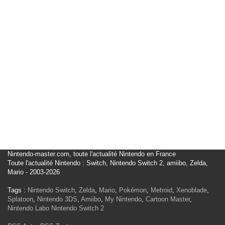
Nintendo-master.com, toute l'actualité Nintendo en France
Toute l'actualité Nintendo : Switch, Nintendo Switch 2, amiibo, Zelda,
Mario - 2003-2026
Tags :
Nintendo Switch
,
Zelda
,
Mario
,
Pokémon
,
Metroid
,
Xenoblade
,
Splatoon
,
Nintendo 3DS
,
Amiibo
,
My Nintendo
,
Cartoon Master
,
Nintendo Labo
Nintendo Switch 2