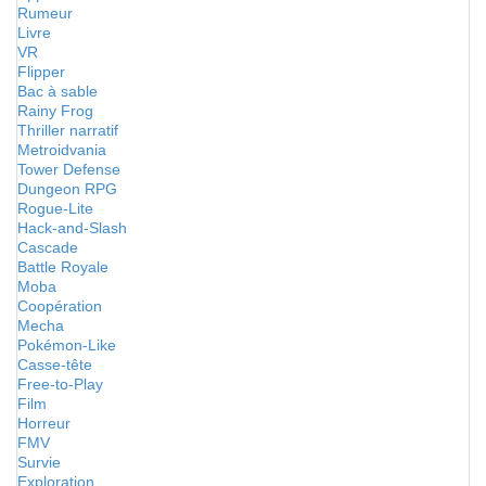
Rumeur
Livre
VR
Flipper
Bac à sable
Rainy Frog
Thriller narratif
Metroidvania
Tower Defense
Dungeon RPG
Rogue-Lite
Hack-and-Slash
Cascade
Battle Royale
Moba
Coopération
Mecha
Pokémon-Like
Casse-tête
Free-to-Play
Film
Horreur
FMV
Survie
Exploration