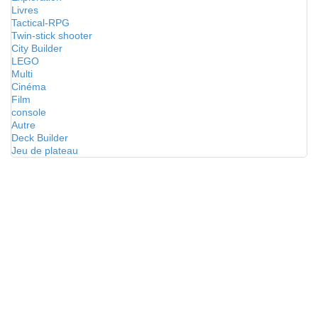
Livres
Tactical-RPG
Twin-stick shooter
City Builder
LEGO
Multi
Cinéma
Film
console
Autre
Deck Builder
Jeu de plateau