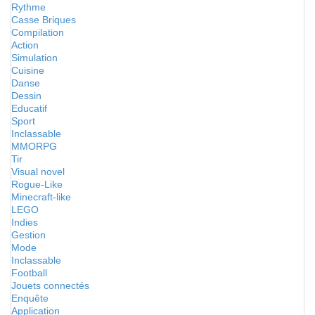
Rythme
Casse Briques
Compilation
Action
Simulation
Cuisine
Danse
Dessin
Educatif
Sport
Inclassable
MMORPG
Tir
Visual novel
Rogue-Like
Minecraft-like
LEGO
Indies
Gestion
Mode
Inclassable
Football
Jouets connectés
Enquête
Application