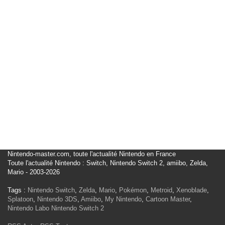
Nintendo-master.com, toute l'actualité Nintendo en France
Toute l'actualité Nintendo : Switch, Nintendo Switch 2, amiibo, Zelda,
Mario - 2003-2026
Tags :
Nintendo Switch
,
Zelda
,
Mario
,
Pokémon
,
Metroid
,
Xenoblade
,
Splatoon
,
Nintendo 3DS
,
Amiibo
,
My Nintendo
,
Cartoon Master
,
Nintendo Labo
Nintendo Switch 2