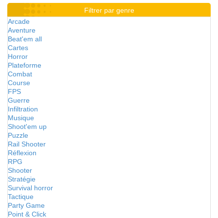
Filtrer par genre
Arcade
Aventure
Beat'em all
Cartes
Horror
Plateforme
Combat
Course
FPS
Guerre
Infiltration
Musique
Shoot'em up
Puzzle
Rail Shooter
Réflexion
RPG
Shooter
Stratégie
Survival horror
Tactique
Party Game
Point & Click