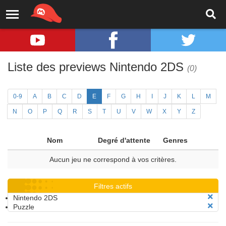
Liste des previews Nintendo 2DS
(0)
0-9
A
B
C
D
E
F
G
H
I
J
K
L
M
N
O
P
Q
R
S
T
U
V
W
X
Y
Z
Nom
Degré d'attente
Genres
Aucun jeu ne correspond à vos critères.
Filtres actifs
Nintendo 2DS
Puzzle