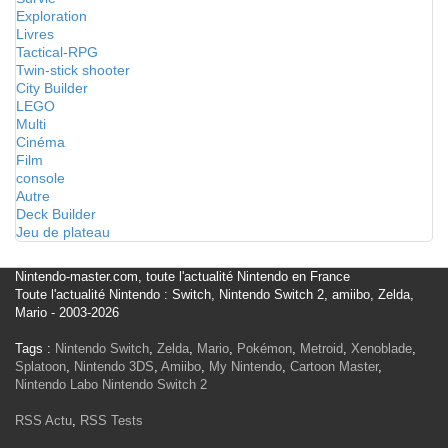
Exploration
Livres
Tactical-RPG
Twin-stick shooter
City Builder
LEGO
Multi
Cinéma
Film
console
Autre
Deck Builder
Jeu de plateau
Nintendo-master.com, toute l'actualité Nintendo en France
Toute l'actualité Nintendo : Switch, Nintendo Switch 2, amiibo, Zelda,
Mario - 2003-2026
Tags :
Nintendo Switch
,
Zelda
,
Mario
,
Pokémon
,
Metroid
,
Xenoblade
,
Splatoon
,
Nintendo 3DS
,
Amiibo
,
My Nintendo
,
Cartoon Master
,
Nintendo Labo
Nintendo Switch 2
RSS Actu
,
RSS Tests