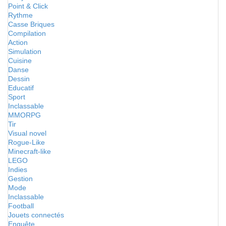
Point & Click
Rythme
Casse Briques
Compilation
Action
Simulation
Cuisine
Danse
Dessin
Educatif
Sport
Inclassable
MMORPG
Tir
Visual novel
Rogue-Like
Minecraft-like
LEGO
Indies
Gestion
Mode
Inclassable
Football
Jouets connectés
Enquête