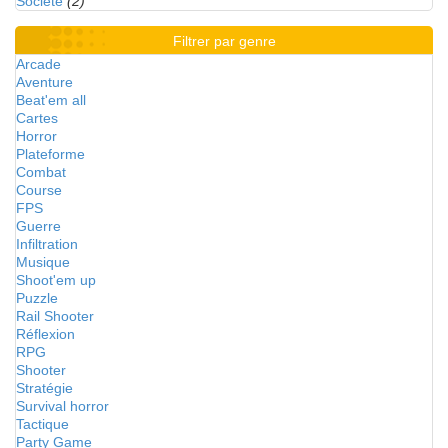
Société
(2)
Filtrer par genre
Arcade
Aventure
Beat'em all
Cartes
Horror
Plateforme
Combat
Course
FPS
Guerre
Infiltration
Musique
Shoot'em up
Puzzle
Rail Shooter
Réflexion
RPG
Shooter
Stratégie
Survival horror
Tactique
Party Game