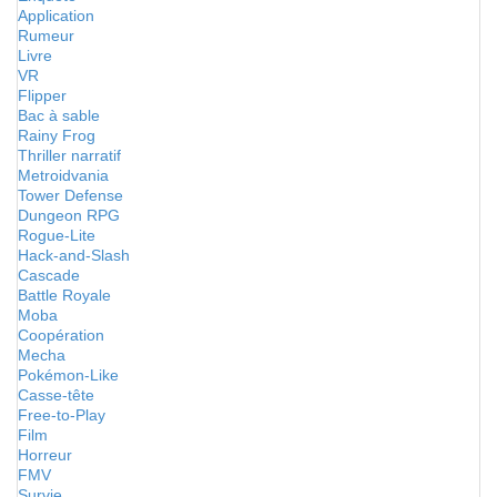
Application
Rumeur
Livre
VR
Flipper
Bac à sable
Rainy Frog
Thriller narratif
Metroidvania
Tower Defense
Dungeon RPG
Rogue-Lite
Hack-and-Slash
Cascade
Battle Royale
Moba
Coopération
Mecha
Pokémon-Like
Casse-tête
Free-to-Play
Film
Horreur
FMV
Survie