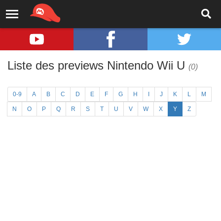
Liste des previews Nintendo Wii U
(0)
0-9
A
B
C
D
E
F
G
H
I
J
K
L
M
N
O
P
Q
R
S
T
U
V
W
X
Y
Z