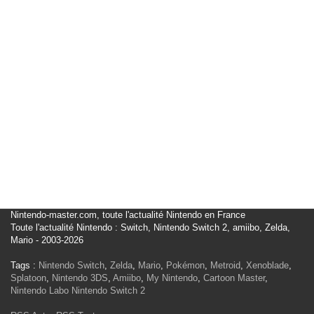
Nintendo-master.com, toute l'actualité Nintendo en France
Toute l'actualité Nintendo : Switch, Nintendo Switch 2, amiibo, Zelda,
Mario - 2003-2026
Tags :
Nintendo Switch
,
Zelda
,
Mario
,
Pokémon
,
Metroid
,
Xenoblade
,
Splatoon
,
Nintendo 3DS
,
Amiibo
,
My Nintendo
,
Cartoon Master
,
Nintendo Labo
Nintendo Switch 2