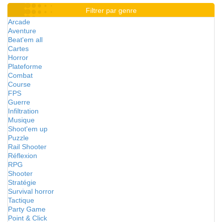
Filtrer par genre
Arcade
Aventure
Beat'em all
Cartes
Horror
Plateforme
Combat
Course
FPS
Guerre
Infiltration
Musique
Shoot'em up
Puzzle
Rail Shooter
Réflexion
RPG
Shooter
Stratégie
Survival horror
Tactique
Party Game
Point & Click