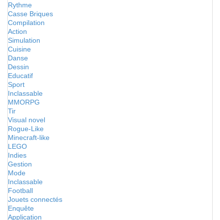
Rythme
Casse Briques
Compilation
Action
Simulation
Cuisine
Danse
Dessin
Educatif
Sport
Inclassable
MMORPG
Tir
Visual novel
Rogue-Like
Minecraft-like
LEGO
Indies
Gestion
Mode
Inclassable
Football
Jouets connectés
Enquête
Application