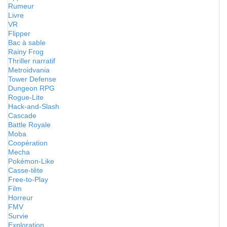
Rumeur
Livre
VR
Flipper
Bac à sable
Rainy Frog
Thriller narratif
Metroidvania
Tower Defense
Dungeon RPG
Rogue-Lite
Hack-and-Slash
Cascade
Battle Royale
Moba
Coopération
Mecha
Pokémon-Like
Casse-tête
Free-to-Play
Film
Horreur
FMV
Survie
Exploration