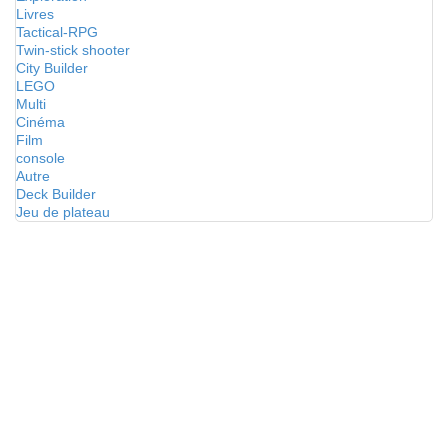
Livres
Tactical-RPG
Twin-stick shooter
City Builder
LEGO
Multi
Cinéma
Film
console
Autre
Deck Builder
Jeu de plateau