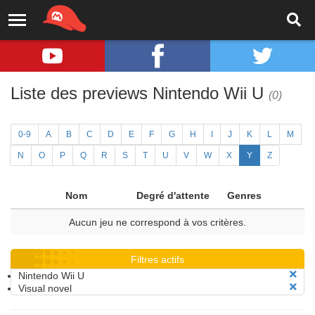
Liste des previews Nintendo Wii U
(0)
0-9
A
B
C
D
E
F
G
H
I
J
K
L
M
N
O
P
Q
R
S
T
U
V
W
X
Y
Z
Nom
Degré d'attente
Genres
Aucun jeu ne correspond à vos critères.
Filtres actifs
Nintendo Wii U
Visual novel