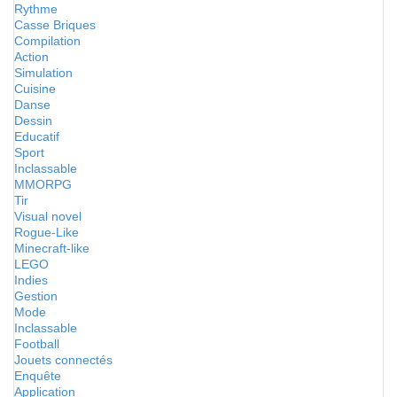
Rythme
Casse Briques
Compilation
Action
Simulation
Cuisine
Danse
Dessin
Educatif
Sport
Inclassable
MMORPG
Tir
Visual novel
Rogue-Like
Minecraft-like
LEGO
Indies
Gestion
Mode
Inclassable
Football
Jouets connectés
Enquête
Application