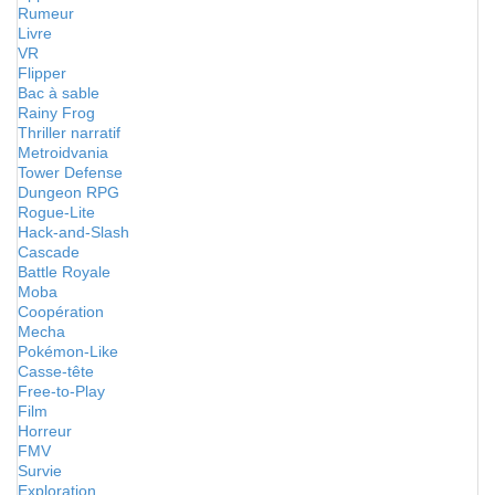
Rumeur
Livre
VR
Flipper
Bac à sable
Rainy Frog
Thriller narratif
Metroidvania
Tower Defense
Dungeon RPG
Rogue-Lite
Hack-and-Slash
Cascade
Battle Royale
Moba
Coopération
Mecha
Pokémon-Like
Casse-tête
Free-to-Play
Film
Horreur
FMV
Survie
Exploration