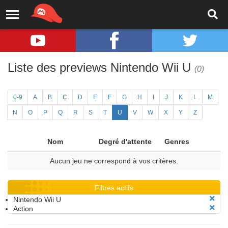
Liste des previews Nintendo Wii U
(0)
0-9
A
B
C
D
E
F
G
H
I
J
K
L
M
N
O
P
Q
R
S
T
U
V
W
X
Y
Z
Nom
Degré d'attente
Genres
Aucun jeu ne correspond à vos critères.
Filtres actifs
Nintendo Wii U
Action