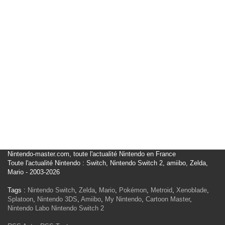
Nintendo-master.com, toute l'actualité Nintendo en France
Toute l'actualité Nintendo : Switch, Nintendo Switch 2, amiibo, Zelda,
Mario - 2003-2026
Tags :
Nintendo Switch
,
Zelda
,
Mario
,
Pokémon
,
Metroid
,
Xenoblade
,
Splatoon
,
Nintendo 3DS
,
Amiibo
,
My Nintendo
,
Cartoon Master
,
Nintendo Labo
Nintendo Switch 2