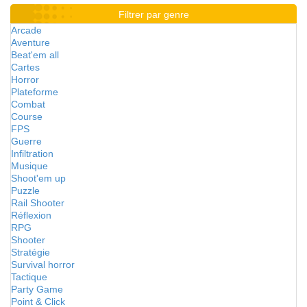
Filtrer par genre
Arcade
Aventure
Beat'em all
Cartes
Horror
Plateforme
Combat
Course
FPS
Guerre
Infiltration
Musique
Shoot'em up
Puzzle
Rail Shooter
Réflexion
RPG
Shooter
Stratégie
Survival horror
Tactique
Party Game
Point & Click