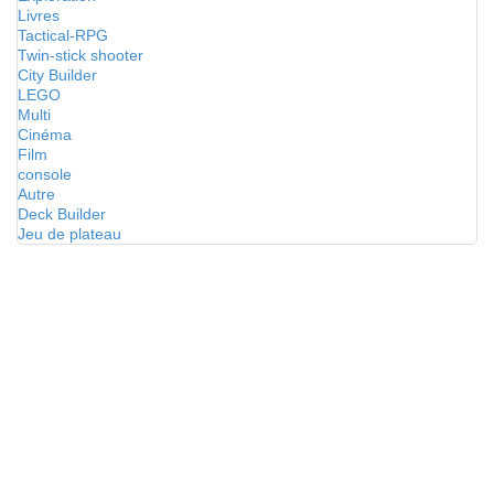
Livres
Tactical-RPG
Twin-stick shooter
City Builder
LEGO
Multi
Cinéma
Film
console
Autre
Deck Builder
Jeu de plateau