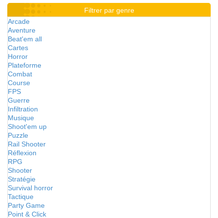
Filtrer par genre
Arcade
Aventure
Beat'em all
Cartes
Horror
Plateforme
Combat
Course
FPS
Guerre
Infiltration
Musique
Shoot'em up
Puzzle
Rail Shooter
Réflexion
RPG
Shooter
Stratégie
Survival horror
Tactique
Party Game
Point & Click