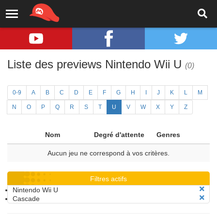
Liste des previews Nintendo Wii U
(0)
0-9
A
B
C
D
E
F
G
H
I
J
K
L
M
N
O
P
Q
R
S
T
U
V
W
X
Y
Z
Nom
Degré d'attente
Genres
Aucun jeu ne correspond à vos critères.
Filtres actifs
Nintendo Wii U
Cascade