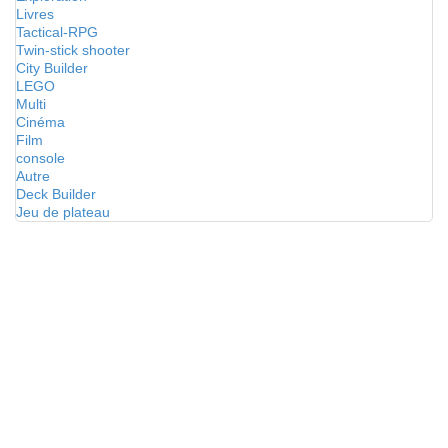
Livres
Tactical-RPG
Twin-stick shooter
City Builder
LEGO
Multi
Cinéma
Film
console
Autre
Deck Builder
Jeu de plateau