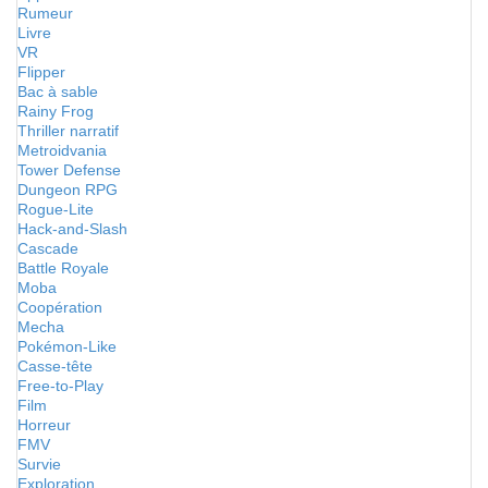
Rumeur
Livre
VR
Flipper
Bac à sable
Rainy Frog
Thriller narratif
Metroidvania
Tower Defense
Dungeon RPG
Rogue-Lite
Hack-and-Slash
Cascade
Battle Royale
Moba
Coopération
Mecha
Pokémon-Like
Casse-tête
Free-to-Play
Film
Horreur
FMV
Survie
Exploration