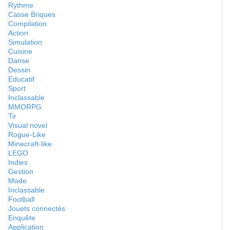
Rythme
Casse Briques
Compilation
Action
Simulation
Cuisine
Danse
Dessin
Educatif
Sport
Inclassable
MMORPG
Tir
Visual novel
Rogue-Like
Minecraft-like
LEGO
Indies
Gestion
Mode
Inclassable
Football
Jouets connectés
Enquête
Application