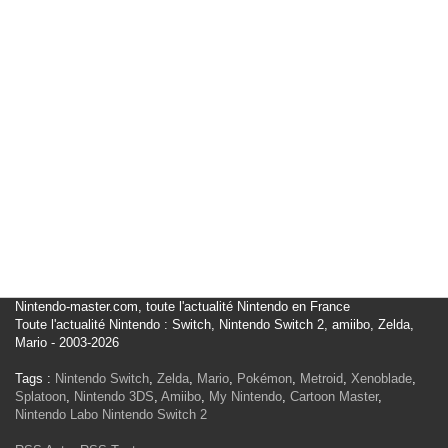
Nintendo-master.com, toute l'actualité Nintendo en France
Toute l'actualité Nintendo : Switch, Nintendo Switch 2, amiibo, Zelda,
Mario - 2003-2026
Tags :
Nintendo Switch
,
Zelda
,
Mario
,
Pokémon
,
Metroid
,
Xenoblade
,
Splatoon
,
Nintendo 3DS
,
Amiibo
,
My Nintendo
,
Cartoon Master
,
Nintendo Labo
Nintendo Switch 2