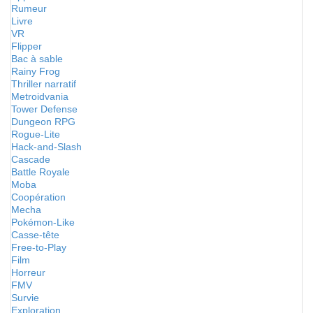
Rumeur
Livre
VR
Flipper
Bac à sable
Rainy Frog
Thriller narratif
Metroidvania
Tower Defense
Dungeon RPG
Rogue-Lite
Hack-and-Slash
Cascade
Battle Royale
Moba
Coopération
Mecha
Pokémon-Like
Casse-tête
Free-to-Play
Film
Horreur
FMV
Survie
Exploration