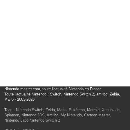
Nintendo-master.com, toute l'actualité Nintendo en France
Toute l'actualité Nintendo : Switch, Nintendo Switch 2, amiibo, Zelda,
Mario - 2003-2026
Tags :
Nintendo Switch
,
Zelda
,
Mario
,
Pokémon
,
Metroid
,
Xenoblade
,
Splatoon
,
Nintendo 3DS
,
Amiibo
,
My Nintendo
,
Cartoon Master
,
Nintendo Labo
Nintendo Switch 2