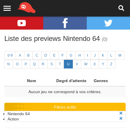
Liste des previews Nintendo 64
(0)
0-9
A
B
C
D
E
F
G
H
I
J
K
L
M
N
O
P
Q
R
S
T
U
V
W
X
Y
Z
Nom
Degré d'attente
Genres
Aucun jeu ne correspond à vos critères.
Filtres actifs
Nintendo 64
Action