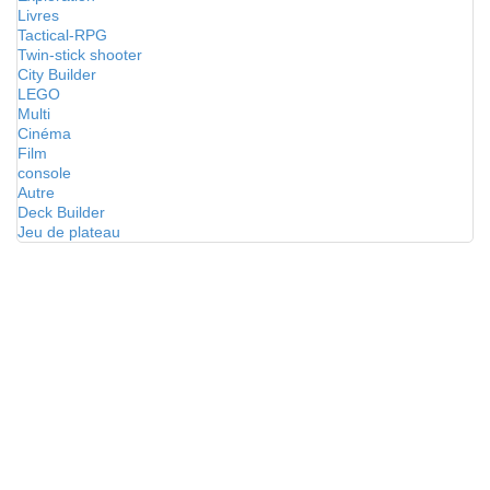
Livres
Tactical-RPG
Twin-stick shooter
City Builder
LEGO
Multi
Cinéma
Film
console
Autre
Deck Builder
Jeu de plateau