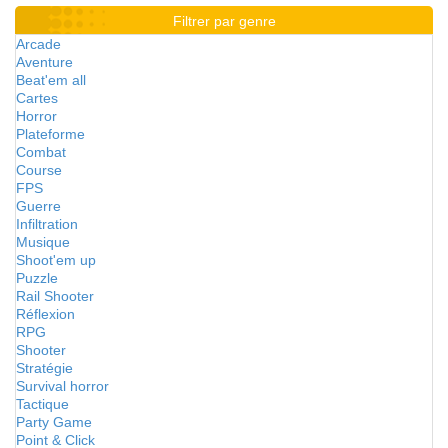
Filtrer par genre
Arcade
Aventure
Beat'em all
Cartes
Horror
Plateforme
Combat
Course
FPS
Guerre
Infiltration
Musique
Shoot'em up
Puzzle
Rail Shooter
Réflexion
RPG
Shooter
Stratégie
Survival horror
Tactique
Party Game
Point & Click