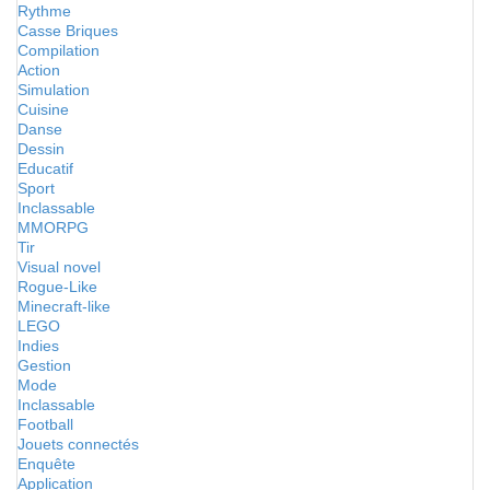
Rythme
Casse Briques
Compilation
Action
Simulation
Cuisine
Danse
Dessin
Educatif
Sport
Inclassable
MMORPG
Tir
Visual novel
Rogue-Like
Minecraft-like
LEGO
Indies
Gestion
Mode
Inclassable
Football
Jouets connectés
Enquête
Application