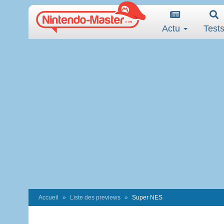
Actu
Test
Accueil
Liste des previews
Super NES