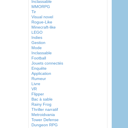
Inclassable
MMORPG
Tir
Visual novel
Rogue-Like
Minecraft-like
LEGO
Indies
Gestion
Mode
Inclassable
Football
Jouets connectés
Enquête
Application
Rumeur
Livre
VR
Flipper
Bac à sable
Rainy Frog
Thriller narratif
Metroidvania
Tower Defense
Dungeon RPG