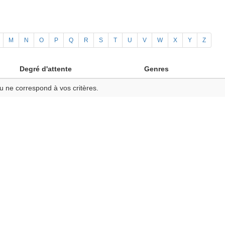
M
N
O
P
Q
R
S
T
U
V
W
X
Y
Z
Degré d'attente
Genres
u ne correspond à vos critères.