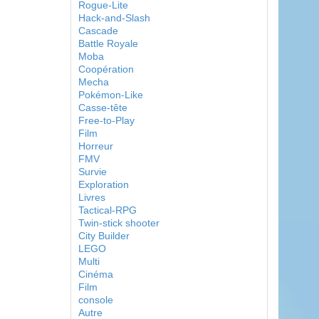
Rogue-Lite
Hack-and-Slash
Cascade
Battle Royale
Moba
Coopération
Mecha
Pokémon-Like
Casse-tête
Free-to-Play
Film
Horreur
FMV
Survie
Exploration
Livres
Tactical-RPG
Twin-stick shooter
City Builder
LEGO
Multi
Cinéma
Film
console
Autre