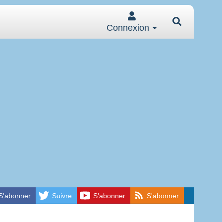
Connexion
S'abonner
Suivre
S'abonner
S'abonner