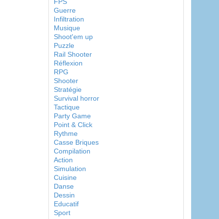
FPS
Guerre
Infiltration
Musique
Shoot'em up
Puzzle
Rail Shooter
Réflexion
RPG
Shooter
Stratégie
Survival horror
Tactique
Party Game
Point & Click
Rythme
Casse Briques
Compilation
Action
Simulation
Cuisine
Danse
Dessin
Educatif
Sport