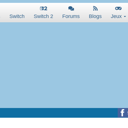
s
Switch
Switch 2
Forums
Blogs
Jeux