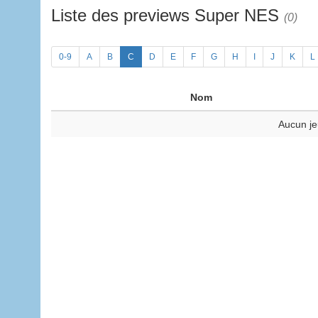
Liste des previews Super NES
(0)
0-9
A
B
C
D
E
F
G
H
I
J
K
L
Nom
Aucun je