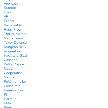
Application
Rumeur
Livre
VR
Flipper
Bac à sable
Rainy Frog
Thriller narratif
Metroidvania
Tower Defense
Dungeon RPG
Rogue-Lite
Hack-and-Slash
Cascade
Battle Royale
Moba
Coopération
Mecha
Pokémon-Like
Casse-tête
Free-to-Play
Film
Horreur
FMV
Survie