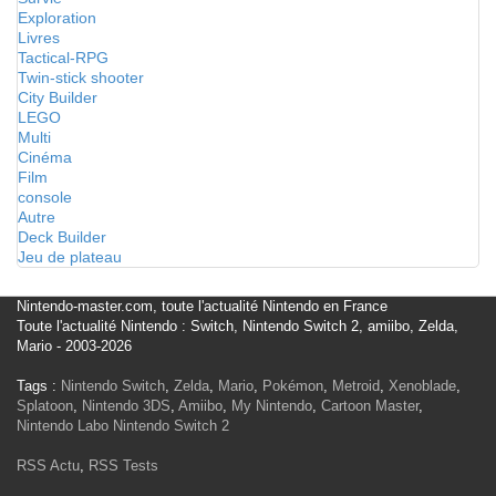
Exploration
Livres
Tactical-RPG
Twin-stick shooter
City Builder
LEGO
Multi
Cinéma
Film
console
Autre
Deck Builder
Jeu de plateau
Nintendo-master.com, toute l'actualité Nintendo en France
Toute l'actualité Nintendo : Switch, Nintendo Switch 2, amiibo, Zelda,
Mario - 2003-2026
Tags :
Nintendo Switch
,
Zelda
,
Mario
,
Pokémon
,
Metroid
,
Xenoblade
,
Splatoon
,
Nintendo 3DS
,
Amiibo
,
My Nintendo
,
Cartoon Master
,
Nintendo Labo
Nintendo Switch 2
RSS Actu
,
RSS Tests