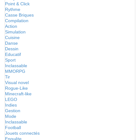
Point & Click
Rythme
Casse Briques
Compilation
Action
Simulation
Cuisine
Danse
Dessin
Educatif
Sport
Inclassable
MMORPG
Tir
Visual novel
Rogue-Like
Minecraft-like
LEGO
Indies
Gestion
Mode
Inclassable
Football
Jouets connectés
Enquête