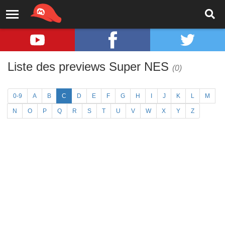
Liste des previews Super NES
(0)
0-9
A
B
C
D
E
F
G
H
I
J
K
L
M
N
O
P
Q
R
S
T
U
V
W
X
Y
Z