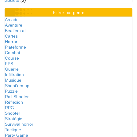
Société
(2)
Filtrer par genre
Arcade
Aventure
Beat'em all
Cartes
Horror
Plateforme
Combat
Course
FPS
Guerre
Infiltration
Musique
Shoot'em up
Puzzle
Rail Shooter
Réflexion
RPG
Shooter
Stratégie
Survival horror
Tactique
Party Game