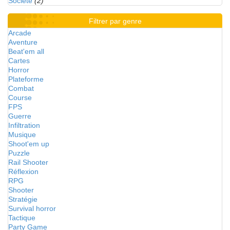
Société
(2)
Filtrer par genre
Arcade
Aventure
Beat'em all
Cartes
Horror
Plateforme
Combat
Course
FPS
Guerre
Infiltration
Musique
Shoot'em up
Puzzle
Rail Shooter
Réflexion
RPG
Shooter
Stratégie
Survival horror
Tactique
Party Game