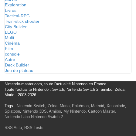
Exploration
Livres
Tactical-RPG
Twin-stick shooter
City Builder
LEGO
Multi
Cinéma
Film
console
Autre
Deck Builder
Jeu de plateau
Nintendo-master.com, toute l'actualité Nintendo en France
Toute l'actualité Nintendo : Switch, Nintendo Switch 2, amiibo, Zelda,
Mario - 2003-2026
Tags :
Nintendo Switch
,
Zelda
,
Mario
,
Pokémon
,
Metroid
,
Xenoblade
,
Splatoon
,
Nintendo 3DS
,
Amiibo
,
My Nintendo
,
Cartoon Master
,
Nintendo Labo
Nintendo Switch 2
RSS Actu
,
RSS Tests