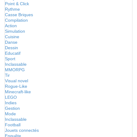
Point & Click
Rythme
Casse Briques
Compilation
Action
Simulation
Cuisine
Danse
Dessin
Educatif
Sport
Inclassable
MMORPG
Tir
Visual novel
Rogue-Like
Minecraft-like
LEGO
Indies
Gestion
Mode
Inclassable
Football
Jouets connectés
Enquête