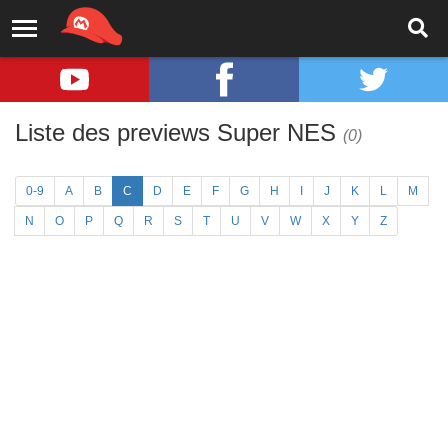
Liste des previews Super NES
(0)
0-9
A
B
C
D
E
F
G
H
I
J
K
L
M
N
O
P
Q
R
S
T
U
V
W
X
Y
Z