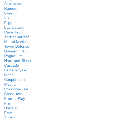
Application
Rumeur
Livre
VR
Flipper
Bac à sable
Rainy Frog
Thriller narratif
Metroidvania
Tower Defense
Dungeon RPG
Rogue-Lite
Hack-and-Slash
Cascade
Battle Royale
Moba
Coopération
Mecha
Pokémon-Like
Casse-tête
Free-to-Play
Film
Horreur
FMV
Survie