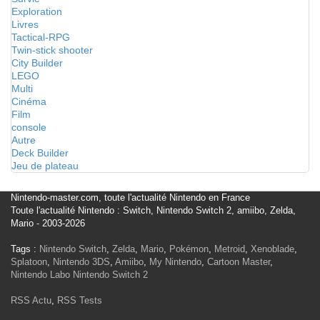
Exploration
Livres
Tactical-RPG
Twin-stick shooter
City Builder
LEGO
Multi
Cinéma
Film
console
Autre
Deck Builder
Jeu de plateau
Nintendo-master.com, toute l'actualité Nintendo en France
Toute l'actualité Nintendo : Switch, Nintendo Switch 2, amiibo, Zelda,
Mario - 2003-2026
Tags :
Nintendo Switch
,
Zelda
,
Mario
,
Pokémon
,
Metroid
,
Xenoblade
,
Splatoon
,
Nintendo 3DS
,
Amiibo
,
My Nintendo
,
Cartoon Master
,
Nintendo Labo
Nintendo Switch 2
RSS Actu
,
RSS Tests