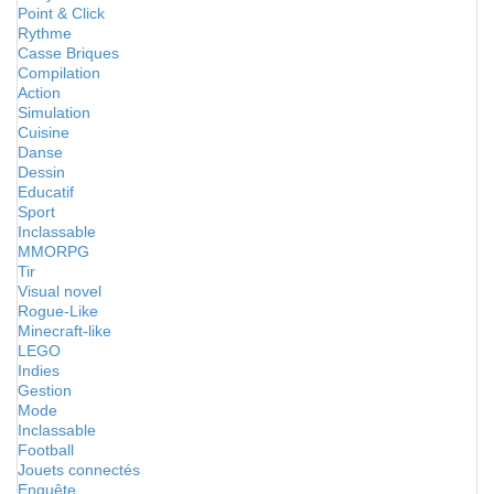
Point & Click
Rythme
Casse Briques
Compilation
Action
Simulation
Cuisine
Danse
Dessin
Educatif
Sport
Inclassable
MMORPG
Tir
Visual novel
Rogue-Like
Minecraft-like
LEGO
Indies
Gestion
Mode
Inclassable
Football
Jouets connectés
Enquête