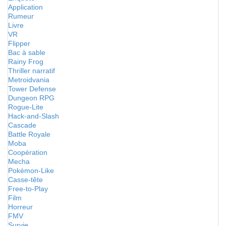
Application
Rumeur
Livre
VR
Flipper
Bac à sable
Rainy Frog
Thriller narratif
Metroidvania
Tower Defense
Dungeon RPG
Rogue-Lite
Hack-and-Slash
Cascade
Battle Royale
Moba
Coopération
Mecha
Pokémon-Like
Casse-tête
Free-to-Play
Film
Horreur
FMV
Survie