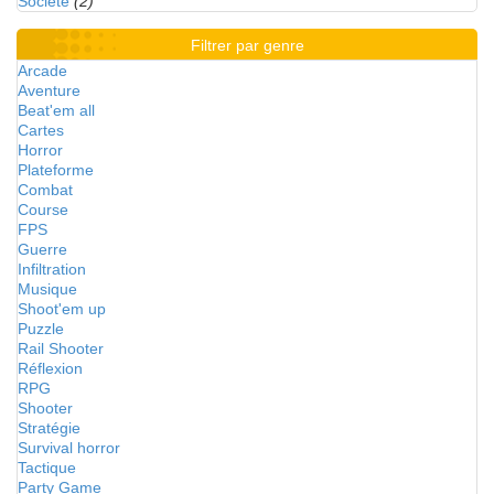
Société
(2)
Filtrer par genre
Arcade
Aventure
Beat'em all
Cartes
Horror
Plateforme
Combat
Course
FPS
Guerre
Infiltration
Musique
Shoot'em up
Puzzle
Rail Shooter
Réflexion
RPG
Shooter
Stratégie
Survival horror
Tactique
Party Game