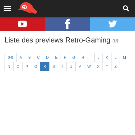
Liste des previews Retro-Gaming
(0)
0-9
A
B
C
D
E
F
G
H
I
J
K
L
M
N
O
P
Q
R
S
T
U
V
W
X
Y
Z