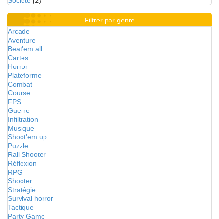
Société
(2)
Filtrer par genre
Arcade
Aventure
Beat'em all
Cartes
Horror
Plateforme
Combat
Course
FPS
Guerre
Infiltration
Musique
Shoot'em up
Puzzle
Rail Shooter
Réflexion
RPG
Shooter
Stratégie
Survival horror
Tactique
Party Game