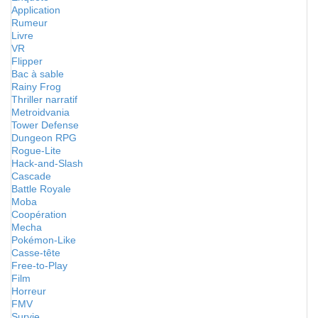
Application
Rumeur
Livre
VR
Flipper
Bac à sable
Rainy Frog
Thriller narratif
Metroidvania
Tower Defense
Dungeon RPG
Rogue-Lite
Hack-and-Slash
Cascade
Battle Royale
Moba
Coopération
Mecha
Pokémon-Like
Casse-tête
Free-to-Play
Film
Horreur
FMV
Survie