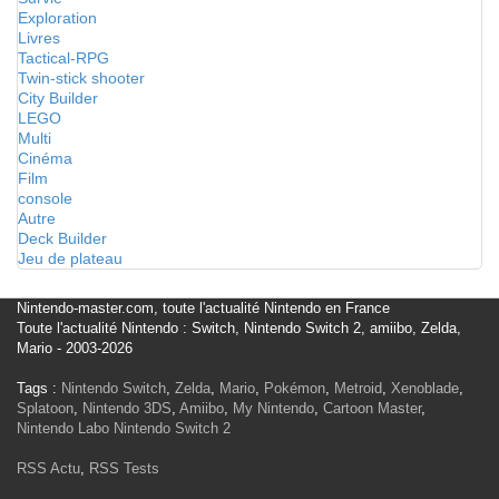
Exploration
Livres
Tactical-RPG
Twin-stick shooter
City Builder
LEGO
Multi
Cinéma
Film
console
Autre
Deck Builder
Jeu de plateau
Nintendo-master.com, toute l'actualité Nintendo en France
Toute l'actualité Nintendo : Switch, Nintendo Switch 2, amiibo, Zelda,
Mario - 2003-2026
Tags :
Nintendo Switch
,
Zelda
,
Mario
,
Pokémon
,
Metroid
,
Xenoblade
,
Splatoon
,
Nintendo 3DS
,
Amiibo
,
My Nintendo
,
Cartoon Master
,
Nintendo Labo
Nintendo Switch 2
RSS Actu
,
RSS Tests