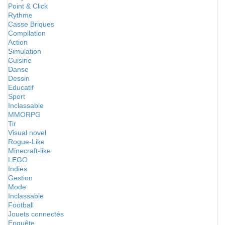
Point & Click
Rythme
Casse Briques
Compilation
Action
Simulation
Cuisine
Danse
Dessin
Educatif
Sport
Inclassable
MMORPG
Tir
Visual novel
Rogue-Like
Minecraft-like
LEGO
Indies
Gestion
Mode
Inclassable
Football
Jouets connectés
Enquête