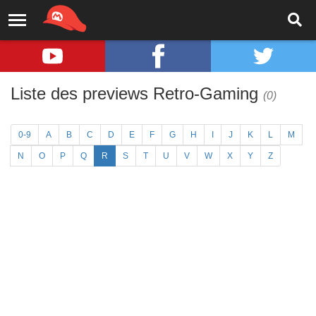
Liste des previews Retro-Gaming
(0)
0-9
A
B
C
D
E
F
G
H
I
J
K
L
M
N
O
P
Q
R
S
T
U
V
W
X
Y
Z